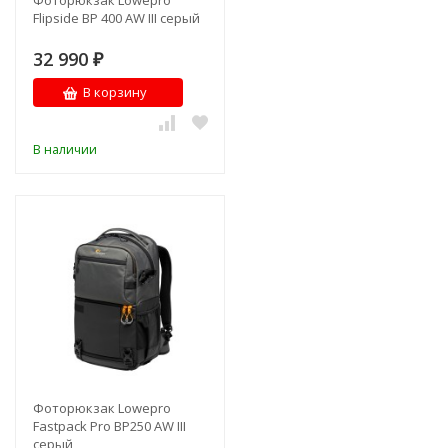
Фоторюкзак Lowepro
Flipside BP 400 AW III серый
32 990
₽
В корзину
В наличии
Фоторюкзак Lowepro
Fastpack Pro BP250 AW III
серый