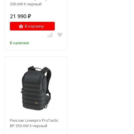
200 AW II черный
21 990
₽
В корзину
В наличии
Рюкзак Lowepro ProTactic
BP 350 AW II черный