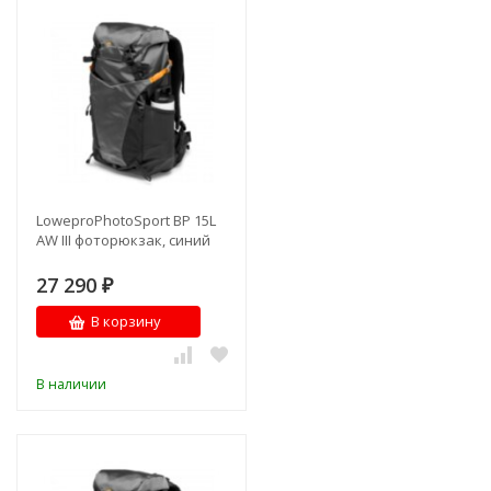
LoweproPhotoSport BP 15L
AW III фоторюкзак, синий
27 290
₽
В корзину
В наличии