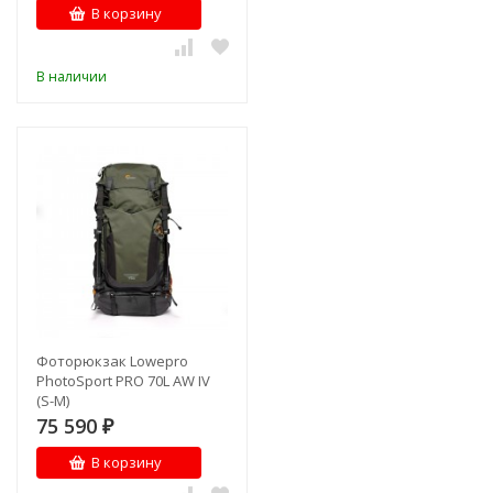
В корзину
В наличии
Фоторюкзак Lowepro
PhotoSport PRO 70L AW IV
(S-M)
75 590
₽
В корзину