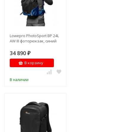
Lowepro PhotoSport BP 24L
AW III фоторюкзак, синий
34 890
₽
В корзину
В наличии