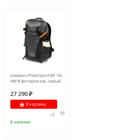
Lowepro PhotoSport BP 15L
AW III фоторюкзак, серый
27 290
₽
В корзину
В наличии