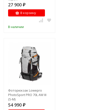
27 900
₽
В корзину
В наличии
Фоторюкзак Lowepro
PhotoSport PRO 70L AW III
(S-M)
54 990
₽