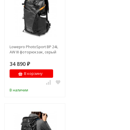
Lowepro PhotoSport BP 24L
AW III фоторюкзак, серый
34 890
₽
В корзину
В наличии