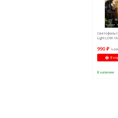
Светофильт
Light LOW-1
990
₽
1 2
В ко
В наличии