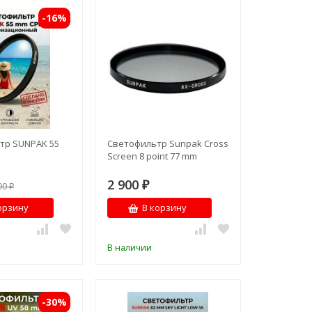
-16%
тр SUNPAK 55
Светофильтр Sunpak Cross
Screen 8 point 77 mm
2 900
90
₽
₽
орзину
В корзину
В наличии
-30%