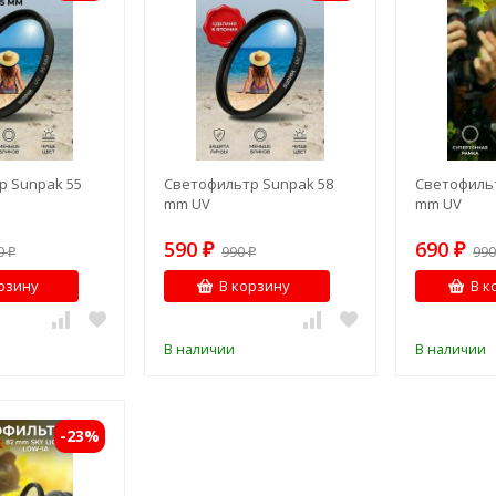
р Sunpak 55
Светофильтр Sunpak 58
Светофильт
mm UV
mm UV
590
690
90
₽
990
₽
99
₽
₽
рзину
В корзину
В к
В наличии
В наличии
-23%