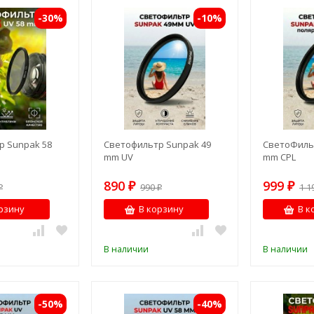
-30%
-10%
р Sunpak 58
Светофильтр Sunpak 49
СветоФиль
mm UV
mm CPL
890
999
₽
990
₽
1 1
₽
₽
рзину
В корзину
В к
В наличии
В наличии
-50%
-40%