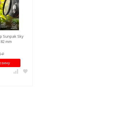
р Sunpak Sky
A 82 mm
90
₽
рзину