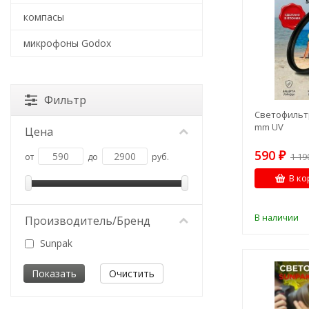
компасы
микрофоны Godox
Фильтр
Светофильт
mm UV
Цена
590
₽
1 1
от
до
руб.
В ко
В наличии
Производитель/Бренд
Sunpak
Очистить