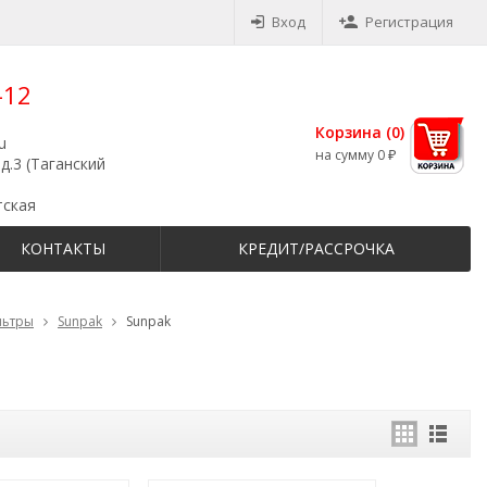
Вход
Регистрация
-12
Корзина (
0
)
u
на сумму
0
₽
д.3 (Таганский
тская
КОНТАКТЫ
КРЕДИТ/РАССРОЧКА
льтры
Sunpak
Sunpak