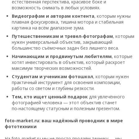
естественная перспектива, красивое боке и
возможность снимать в любых условиях.
Видеографам и авторам контента
, которым нужны
плавная фокусировка, тишина мотора и стабильная
картинка на всём диапазоне зума.
Путешественникам и тревел‑фотографам
, которым
нужен универсальный объектив, закрывающий
большинство съёмочных задач без лишнего веса.
Начинающим и продвинутым любителям
, которые
хотят инвестировать в объектив, который раскроет
максимум творческих возможностей.
Студентам и ученикам фотошкол
, которым нужен
практичный инструмент для освоения композиции,
работы со светом и глубины резкости.
Тем, кто ищет ценный подарок
для увлечённого
фотографией человека — этот объектив станет
по‑настоящему статусным и полезным презентом.
foto-market.ru: ваш надёжный проводник в мире
фототехники
На foto-market.ru мы не просто продаём технику — мы