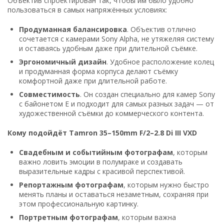
Объектив спроектирован так, чтобы им было удобно
пользоваться в самых напряжённых условиях:
Продуманная балансировка
. Объектив отлично
сочетается с камерами Sony Alpha, не утяжеляя систему
и оставаясь удобным даже при длительной съёмке.
Эргономичный дизайн
. Удобное расположение колец
и продуманная форма корпуса делают съёмку
комфортной даже при длительной работе.
Совместимость
. Он создан специально для камер Sony
с байонетом E и подходит для самых разных задач — от
художественной съёмки до коммерческого контента.
Кому подойдёт Tamron 35–150mm F/2–2.8 Di III VXD
Свадебным и событийным фотографам
, которым
важно ловить эмоции в полумраке и создавать
выразительные кадры с красивой перспективой.
Репортажным фотографам
, которым нужно быстро
менять планы и оставаться незаметным, сохраняя при
этом профессиональную картинку.
Портретным фотографам
, которым важна