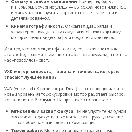
Съёмку в слабом освещении
. Концерты, бары,
интерьеры, вечерние улицы — вы сохраняете низкие ISO
и минимальные шумы, а картинка остаётся чистой и
детализированной.
Кинематографичность
. Открытая диафрагма и
характер оптики дают ту самую «киношную» картинку,
которую ценят видеографы и создатели контента.
Для тех, кто совмещает фото и видео, такая светосила —
это свобода снимать именно так, как вы задумали, а не так,
как «позволяет» свет.
VXD‑мотор: скорость, тишина и точность, которые
спасают лучшие кадры
VXD (Voice-coil eXtreme-torque Drive) — это принципиально
новый уровень автофокусировки: мотор работает быстро,
точно и почти бесшумно. На практике это означает:
Мгновенный захват фокуса
. Вы не упустите ни одной
эмоции: автофокус цепляется за глаза, руки, движение
— за любой важный элемент композиции.
Тихую работу
. Мотор не попадает в запись звука,