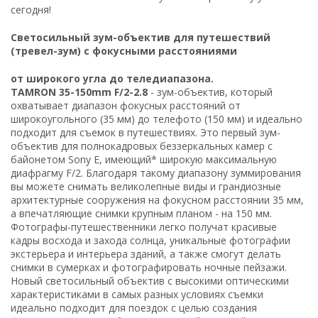
сегодня!
Светосильный зум-объектив для путешествий
(тревел-зум) с фокусными расстояниями
от широкого угла до теледиапазона.
TAMRON 35-150mm F/2-2.8
- зум-объектив, который
охватывает диапазон фокусных расстояний от
широкоугольного (35 мм) до телефото (150 мм) и идеально
подходит для съемок в путешествиях. Это первый зум-
объектив для полнокадровых беззеркальных камер с
байонетом Sony E, имеющий* широкую максимальную
диафрагму F/2. Благодаря такому диапазону зуммирования
вы можете снимать великолепные виды и грандиозные
архитектурные сооружения на фокусном расстоянии 35 мм,
а впечатляющие снимки крупным планом - на 150 мм.
Фотографы-путешественники легко получат красивые
кадры восхода и захода солнца, уникальные фотографии
экстерьера и интерьера зданий, а также смогут делать
снимки в сумерках и фотографировать ночные пейзажи.
Новый светосильный объектив с высокими оптическими
характеристиками в самых разных условиях съемки
идеально подходит для поездок с целью создания