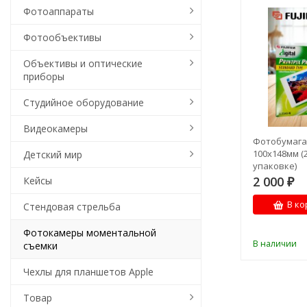
Фотоаппараты
Фотообъективы
Объективы и оптические
приборы
Студийное оборудование
Видеокамеры
Фотобумага F
100x148мм (
Детский мир
упаковке)
2 000
Кейсы
₽
В ко
Стендовая стрельба
Фотокамеры моментальной
В наличии
съемки
Чехлы для планшетов Apple
Товар