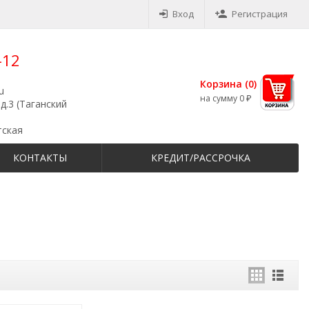
Вход
Регистрация
-12
Корзина (
0
)
u
на сумму
0
₽
д.3 (Таганский
тская
КОНТАКТЫ
КРЕДИТ/РАССРОЧКА