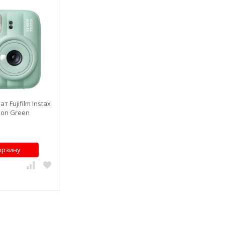
 Fujifilm Instax
oon Green
орзину