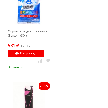
Осушитель для хранения
(3упх4пх30г)
531
₽
1 290
₽
В корзину
В наличии
-86%