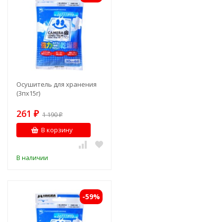
Осушитель для хранения
(3пх15г)
261
₽
1 190
₽
В корзину
В наличии
-59%