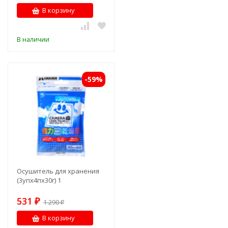
В корзину
В наличии
-59%
Осушитель для хранения
(3упх4пх30г) 1
531
₽
1 290
₽
В корзину