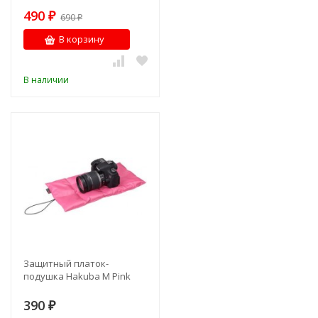
490
₽
690
₽
В корзину
В наличии
Защитный платок-
подушка Hakuba M Pink
390
₽