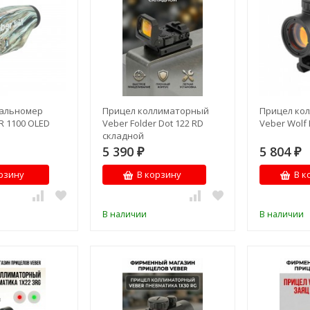
альномер
Прицел коллиматорный
Прицел ко
R 1100 OLED
Veber Folder Dot 122 RD
Veber Wolf 
складной
5 390
5 804
₽
₽
рзину
В корзину
В к
В наличии
В наличии