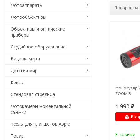
Фотоаппараты
Товаров на 
Фотообъективы
Объективы и оптические
приборы
Студийное оборудование
Видеокамеры
Детский мир
Кейсы
Монокуляр V
ZOOM R
Стендовая стрельба
1 990
Фотокамеры моментальной
₽
съемки
В ко
Чехлы для планшетов Apple
В наличии
Товар