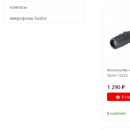
компасы
микрофоны Godox
Монокуляр V
Sport 12x25
1 290
₽
В ко
В наличии