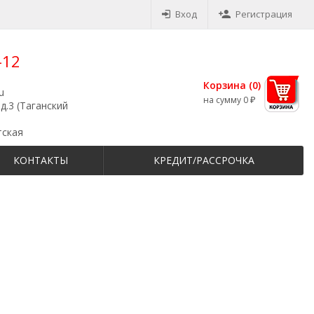
Вход
Регистрация
-12
Корзина (
0
)
u
на сумму
0
₽
д.3 (Таганский
тская
КОНТАКТЫ
КРЕДИТ/РАССРОЧКА