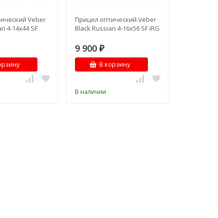
ический Veber
Прицел оптический Veber
an 4-14x44 SF
Black Russian 4-16x56 SF iRG
9 900
₽
орзину
В корзину
В наличии