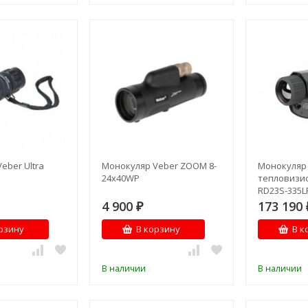
eber Ultra
Монокуляр Veber ZOOM 8-
Монокуляр
24x40WP
тепловизи
RD23S-335L
4 900
173 190
₽
рзину
В корзину
В к
В наличии
В наличии