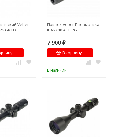
ический Veber
Прицел Veber Пневматика
х26 GB FD
II 3-9X40 AOE RG
7 900
₽
орзину
В корзину
В наличии