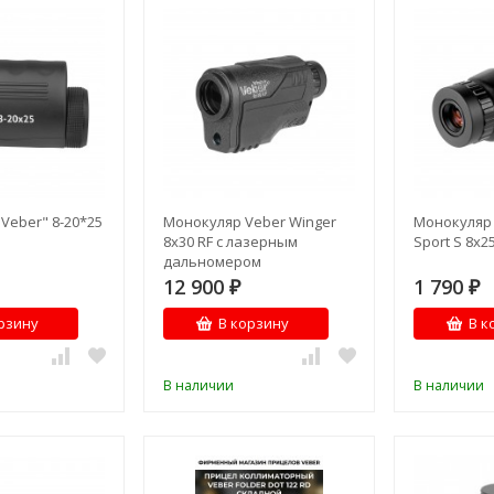
Veber" 8-20*25
Монокуляр Veber Winger
Монокуляр 
8x30 RF с лазерным
Sport S 8х
дальномером
12 900
1 790
₽
₽
рзину
В корзину
В к
В наличии
В наличии