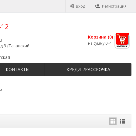
Вход
Регистрация
-12
Корзина (
0
)
u
на сумму
0
₽
д.3 (Таганский
тская
КОНТАКТЫ
КРЕДИТ/РАССРОЧКА
ки