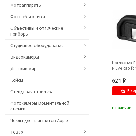
Фотоаппараты
Фотообъективы
Объективы и оптические
приборы
Студийное оборудование
Видеокамеры
Наглазник B
N Eye cap fo
Детский мир
621
Кейсы
₽
В ко
Стендовая стрельба
Фотокамеры моментальной
В наличии
съемки
Чехлы для планшетов Apple
Товар