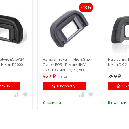
-10%
etwix EC-DK24-
Наглазник Fujimi FEC-EG для
Наглазник 
r Nikon D5000
Canon EOS 1D Mark III/IV,
Nikon DK-21
1DX, 1Ds Mark III, 7D, 5D
Mark III
527
359
₽
585
₽
₽
рзину
В корзину
В к
В наличии
В наличии