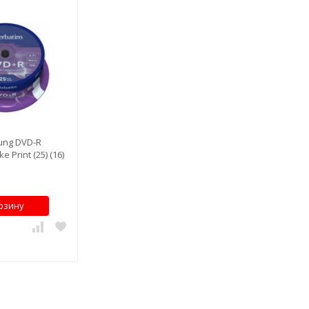
ung DVD-R
e Print (25) (16)
рзину