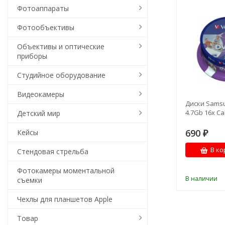
Фотоаппараты
Фотообъективы
Объективы и оптические
приборы
Студийное оборудование
Видеокамеры
Диски Sams
4.7Gb 16x Cak
Детский мир
690
Кейсы
₽
В ко
Стендовая стрельба
Фотокамеры моментальной
В наличии
съемки
Чехлы для планшетов Apple
Товар