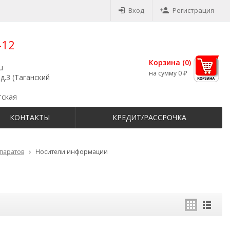
Вход
Регистрация
-12
Корзина (
0
)
u
на сумму
0
₽
д.3 (Таганский
тская
КОНТАКТЫ
КРЕДИТ/РАССРОЧКА
ппаратов
Носители информации