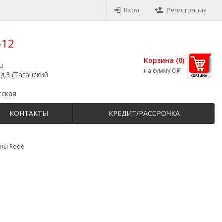
Вход
Регистрация
-12
Корзина (
0
)
u
на сумму
0
₽
д.3 (Таганский
тская
КОНТАКТЫ
КРЕДИТ/РАССРОЧКА
ны Rode