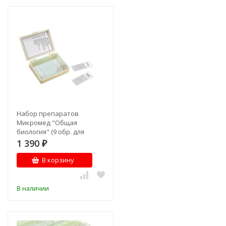
Набор препаратов
Микромед "Общая
биология" (9 обр. для
школы)
1 390
₽
В корзину
В наличии