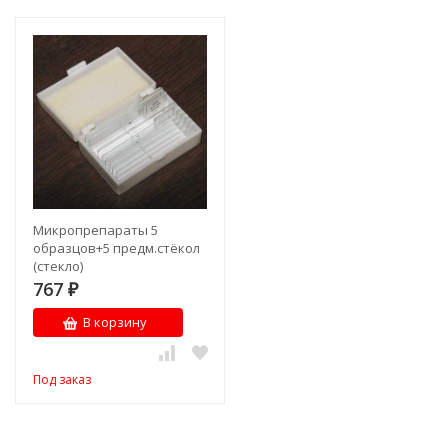
Микропрепараты 5
образцов+5 предм.стёкол
(стекло)
767
₽
В корзину
Под заказ