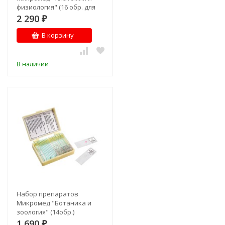
физиология" (16 обр. для
школы)
2 290
₽
В корзину
В наличии
Набор препаратов
Микромед "Ботаника и
зоология" (14обр.)
1 690
₽