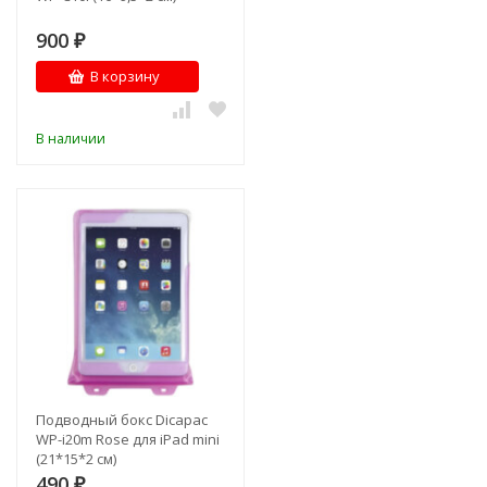
900
₽
В корзину
В наличии
Подводный бокс Dicapac
WP-i20m Rose для iPad mini
(21*15*2 см)
490
₽