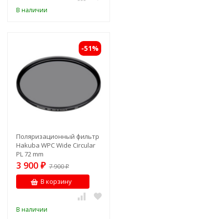
В наличии
-51%
Поляризационный фильтр
Hakuba WPC Wide Circular
PL 72 mm
влагозащищенный
3 900
₽
7 900
₽
В корзину
В наличии