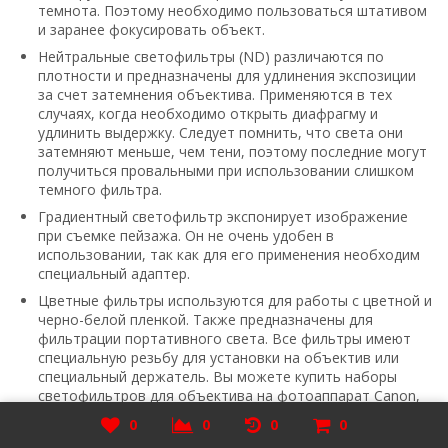
темнота. Поэтому необходимо пользоваться штативом
и заранее фокусировать объект.
Нейтральные светофильтры (ND) различаются по
плотности и предназначены для удлинения экспозиции
за счет затемнения объектива. Применяются в тех
случаях, когда необходимо открыть диафрагму и
удлинить выдержку. Следует помнить, что света они
затемняют меньше, чем тени, поэтому последние могут
получиться провальными при использовании слишком
темного фильтра.
Градиентный светофильтр экспонирует изображение
при съемке пейзажа. Он не очень удобен в
использовании, так как для его применения необходим
специальный адаптер.
Цветные фильтры используются для работы с цветной и
черно-белой пленкой. Также предназначены для
фильтрации портативного света. Все фильтры имеют
специальную резьбу для установки на объектив или
специальный держатель. Вы можете купить наборы
светофильтров для объектива на фотоаппарат Canon,
Nikon для фото на нашем сайте Foto-market.ru по самым
0
0
0
0
демократичным ценам.