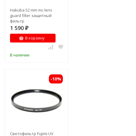
Hakuba 52 mm mc lens
guard filter защитный
фильтр
1 590
₽
В корзину
В наличии
-10%
Cветофильтр Fujimi UV