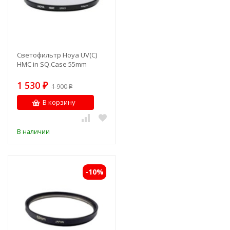
Светофильтр Hoya UV(C)
HMC in SQ.Case 55mm
1 530
₽
1 900
₽
В корзину
В наличии
-10%