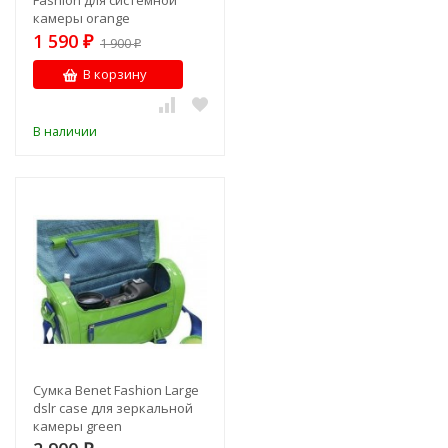
Fashion для системной
камеры orange
1 590
₽
1 900
₽
В корзину
В наличии
Сумка Benet Fashion Large
dslr case для зеркальной
камеры green