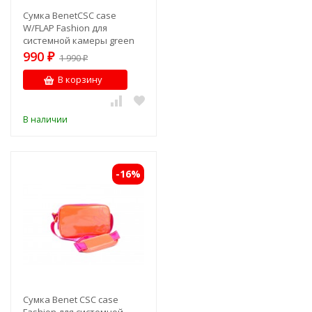
Сумка BenetCSC case
W/FLAP Fashion для
системной камеры green
990
₽
1 990
₽
В корзину
В наличии
-16%
Сумка Benet CSC case