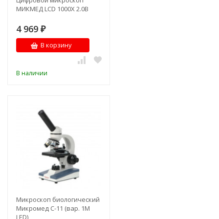
Цифровой микроскоп
МИКМЕД LCD 1000Х 2.0B
4 969
₽
В корзину
В наличии
Микроскоп биологический
Микромед С-11 (вар. 1М
LED)