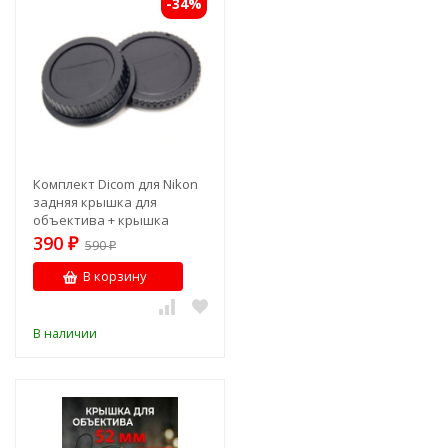
-34%
Комплект Dicom для Nikon
задняя крышка для
объектива + крышка
байонета камеры
390
₽
590
₽
В корзину
В наличии