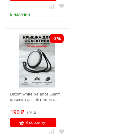
В наличии
-3%
Dicom white balance 58mm
крышка для объектива
190
₽
195
₽
В корзину