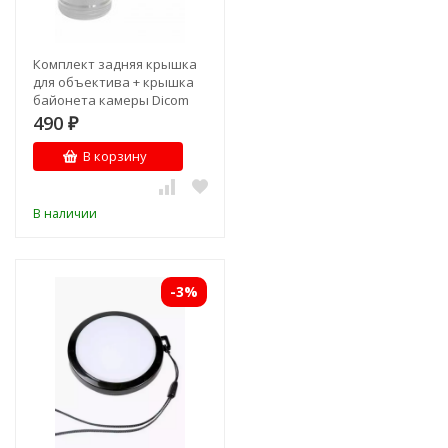
Комплект задняя крышка
для объектива + крышка
байонета камеры Dicom
для Sony Nex
490
₽
В корзину
В наличии
-3%