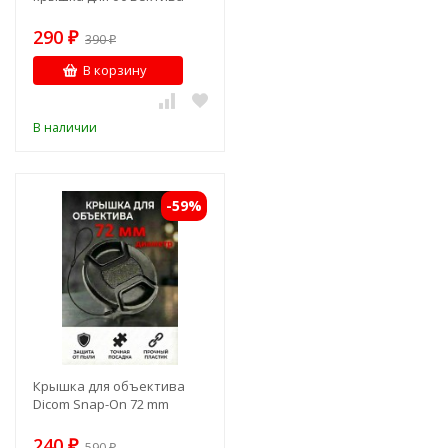
290
₽
390
₽
В корзину
В наличии
-59%
Крышка для объектива
Dicom Snap-On 72 mm
240
₽
590
₽