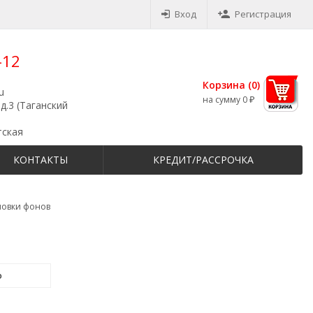
Вход
Регистрация
-12
Корзина (
0
)
u
на сумму
0
₽
д.3 (Таганский
тская
КОНТАКТЫ
КРЕДИТ/РАССРОЧКА
новки фонов
o