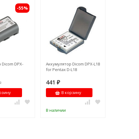
-55%
 Dicom DPX-
Аккумулятор Dicom DPX-L18
for Pentax D-L18
441
₽
₽
рзину
В корзину
В наличии