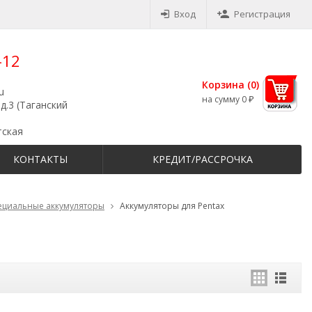
Вход
Регистрация
-12
Корзина (
0
)
u
на сумму
0
₽
д.3 (Таганский
тская
КОНТАКТЫ
КРЕДИТ/РАССРОЧКА
ециальные аккумуляторы
Аккумуляторы для Pentax