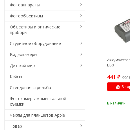
Фотоаппараты
Фотообъективы
Объективы и оптические
приборы
Студийное оборудование
Видеокамеры
Аккумулятор
Li50
Детский мир
441
Кейсы
₽
990
В ко
Стендовая стрельба
Фотокамеры моментальной
В наличии
съемки
Чехлы для планшетов Apple
Товар