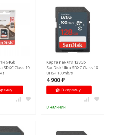
ти 64Gb
Карта памяти 128Gb
ra SDXC Class 10
SanDisk Ultra SDXC Class 10
b/s
UHS-I 100mb/s
4 900
₽
орзину
В корзину
В наличии