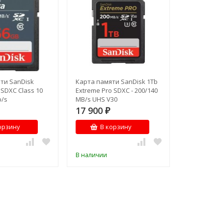
ти SanDisk
Карта памяти SanDisk 1Tb
 SDXC Class 10
Extreme Pro SDXC - 200/140
b/s
MB/s UHS V30
17 900
₽
орзину
В корзину
В наличии