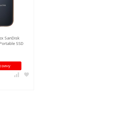
ск SanDisk
Portable SSD
рзину