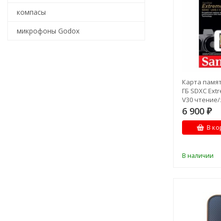
компасы
микрофоны Godox
Карта памят
ГБ SDXC Extr
V30 чтение/
180/130 1
6 900
₽
В ко
В наличии