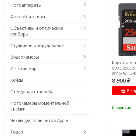
Фотоаппараты
Фотообъективы
Объективы и оптические
приборы
Студийное оборудование
Видеокамеры
Карта памят
SDXC 256Gb 
Детский мир
200 MB/s UH
8 900
Кейсы
₽
В ко
Стендовая стрельба
Фотокамеры моментальной
В наличии
съемки
Чехлы для планшетов Apple
Товар