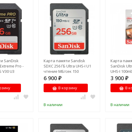
и SanDisk
Карта памяти Sandisk
Карта памя
Extreme Pro -
SDXC 256 ГБ Ultra UHS-I U1
SanDisk Ult
S V30 U3
чтение МБ/сек 150
UHS-I 100m
6 900
3 900
₽
₽
рзину
В корзину
В к
В наличии
В наличии