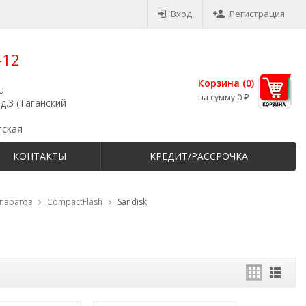
Вход
Регистрация
-12
Корзина (
0
)
u
на сумму
0
₽
д.3 (Таганский
тская
КОНТАКТЫ
КРЕДИТ/РАССРОЧКА
ппаратов
CompactFlash
Sandisk