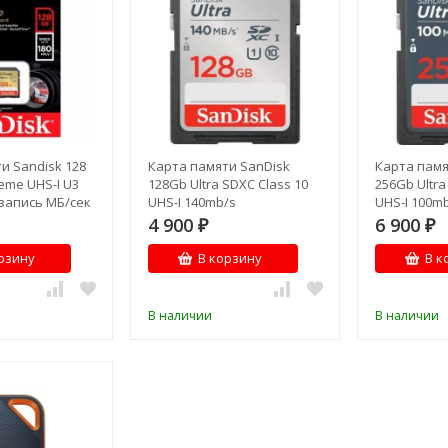
и Sandisk 128
Карта памяти SanDisk
Карта памя
eme UHS-I U3
128Gb Ultra SDXC Class 10
256Gb Ultra
запись МБ/сек
UHS-I 140mb/s
UHS-I 100m
4 900
6 900
₽
₽
рзину
В корзину
В к
В наличии
В наличии