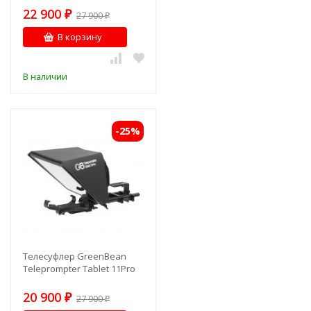
22 900
₽
27 900
₽
В корзину
В наличии
-25%
Телесуфлер GreenBean
Teleprompter Tablet 11Pro
20 900
₽
27 900
₽