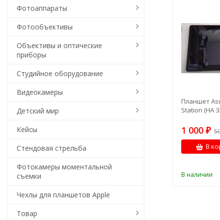
Фотоаппараты
Фотообъективы
Объективы и оптические
приборы
Студийное оборудование
Видеокамеры
Планшет As
Station (НА
Детский мир
1 000
Кейсы
₽
5
В ко
Стендовая стрельба
Фотокамеры моментальной
В наличии
съемки
Чехлы для планшетов Apple
Товар