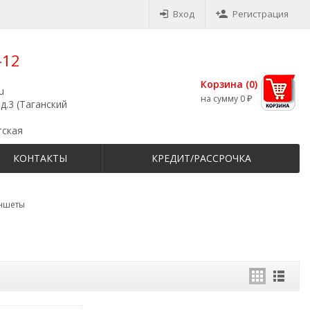
Вход
Регистрация
-12
Корзина (
0
)
u
на сумму
0
₽
д.3 (Таганский
тская
КОНТАКТЫ
КРЕДИТ/РАССРОЧКА
ншеты