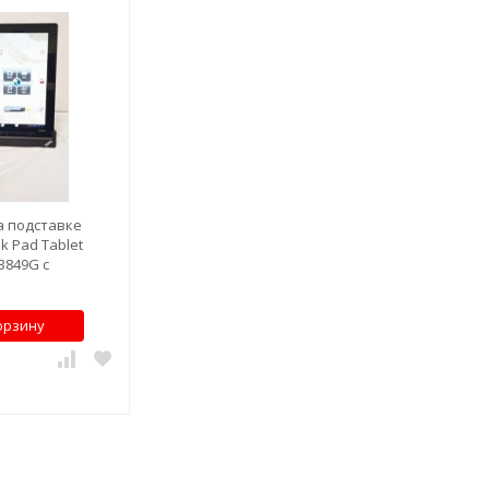
а подставке
k Pad Tablet
3849G с
й)
орзину