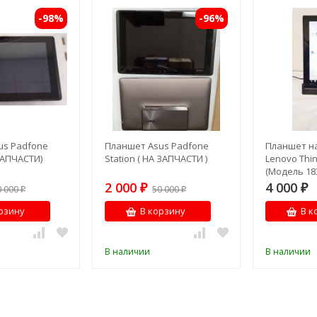
-98%
-96%
us Padfone
Планшет Asus Padfone
Планшет н
 ЗАПЧАСТИ)
Station ( НА ЗАПЧАСТИ )
Lenovo Thin
(Модель 18
клавиатуро
2 000
4 000
0 000
₽
50 000
₽
₽
₽
рзину
В корзину
В к
В наличии
В наличии