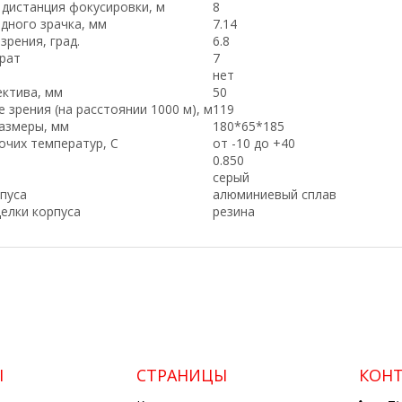
дистанция фокусировки, м
8
дного зрачка, мм
7.14
зрения, град.
6.8
крат
7
нет
ктива, мм
50
 зрения (на расстоянии 1000 м), м
119
азмеры, мм
180*65*185
очих температур, C
от -10 до +40
0.850
серый
пуса
алюминиевый сплав
елки корпуса
резина
Ы
СТРАНИЦЫ
КОН