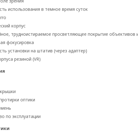
оле зрения
ть использования в темное время суток
rro
ский корпус
ное, трудноистираемое просветляющее покрытие объективов и
ая фокусировка
ть установки на штатив (через адаптер)
рпуса резиной (VR)
ия
 крышки
 протирки оптики
емень
во по эксплуатации
тики