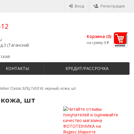
Вход
Регистрация
-12
Корзина (
0
)
u
на сумму
0
₽
д.3 (Таганский
тская
КОНТАКТЫ
КРЕДИТ/РАССРОЧКА
eber Classic БПЦ 7x50 VL черный, кожа, шт
 кожа, шт