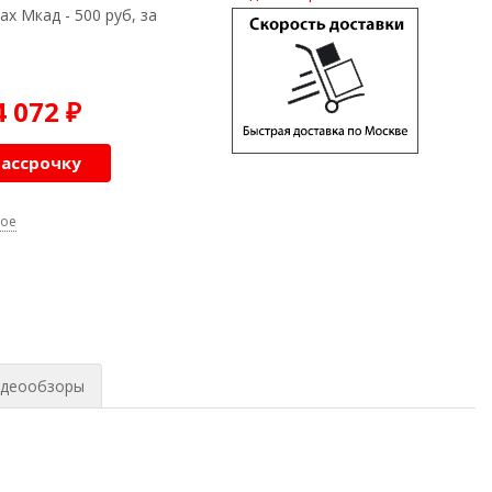
ах Мкад - 500 руб, за
4 072
₽
рассрочку
ное
деообзоры