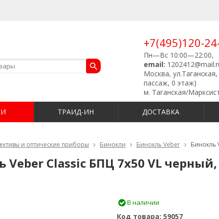
+7(495)120-24
Пн—Вс 10:00—22:00,
email:
1202412@mail.r
Москва, ул.Таганская, 
пассаж, 0 этаж)
м. Таганская/Марксис
ИИ
ТРАИД-ИН
ДОСТАВКА
ективы и оптические приборы
Бинокли
Бинокль Veber
Бинокль V
 Veber Classic БПЦ 7x50 VL черный,
В наличии
Код товара:
59057