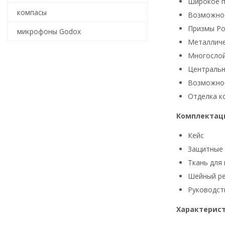
Широкое п
компасы
Возможнос
Призмы Po
микрофоны Godox
Металличе
Многослой
Центральн
Возможнос
Отделка ко
Комплектац
Кейс
Защитные
Ткань для
Шейный р
Руководст
Характерис