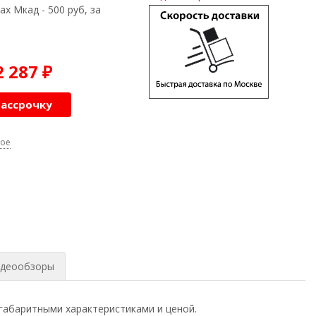
ах Мкад - 500 руб, за
2 287
₽
рассрочку
ное
деообзоры
габаритными характеристиками и ценой.