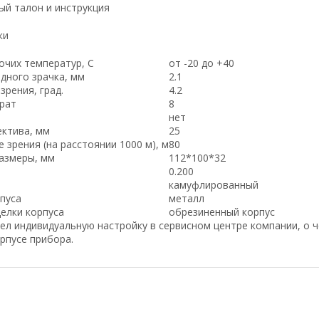
ый талон и инструкция
ки
очих температур, С
от -20 до +40
дного зрачка, мм
2.1
зрения, град.
4.2
крат
8
нет
ктива, мм
25
 зрения (на расстоянии 1000 м), м
80
азмеры, мм
112*100*32
0.200
камуфлированный
пуса
металл
елки корпуса
обрезиненный корпус
ел индивидуальную настройку в сервисном центре компании, о 
рпусе прибора.