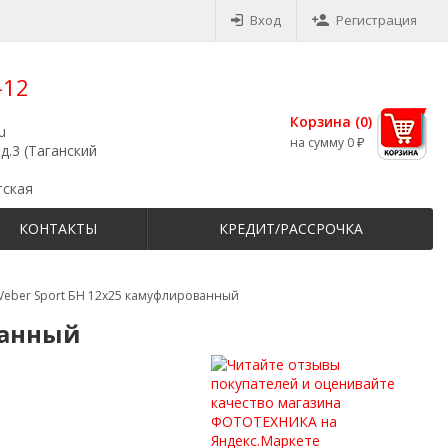
Вход
Регистрация
-12
Корзина (
0
)
u
на сумму
0
₽
д.3 (Таганский
тская
КОНТАКТЫ
КРЕДИТ/РАССРОЧКА
Veber Sport БН 12x25 камуфлированный
ванный