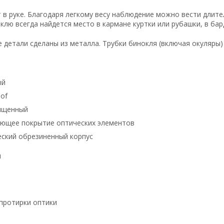
 в руке. Благодаря легкому весу наблюдение можно вести длите
лю всегда найдется место в кармане куртки или рубашки, в бар
е детали сделаны из металла. Трубки бинокля (включая окуляры
ый
of
ищенный
ющее покрытие оптических элементов
ский обрезиненный корпус
я
 протирки оптики