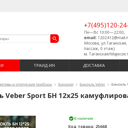
+7(495)120-24
Пн—Вс 10:00—22:00,
email:
1202412@mail.r
Москва, ул.Таганская, 
пассаж, 0 этаж)
м. Таганская/Марксис
ИИ
ТРАИД-ИН
ДОСТАВКА
ективы и оптические приборы
Бинокли
Бинокль Veber
Бинокль 
ь Veber Sport БН 12x25 камуфлиро
В наличии
Код товара:
25668