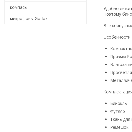
компасы
Удобно лежит
Поэтому бинок
микрофоны Godox
Все корпусны
Особенности
Компактн
Призмы Ro
Влагозащ
Просветля
Металличе
Комплектаци
Бинокль
Футляр
Ткань для
Ремешок