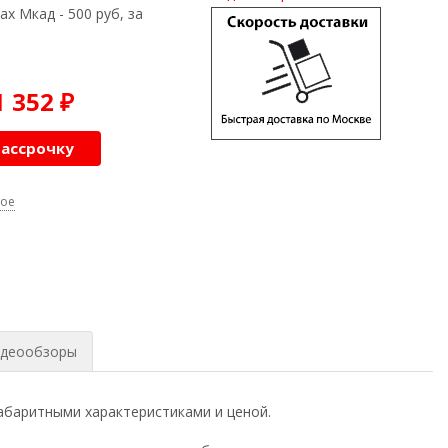
ах Мкад - 500 руб, за
1 352
₽
рассрочку
ное
деообзоры
абаритными характеристиками и ценой.