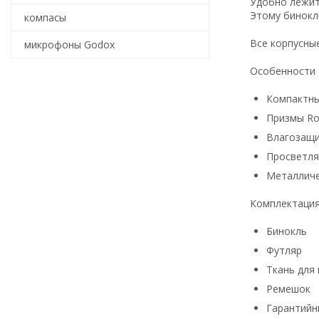
Удобно лежит
Этому биноклю
компасы
Все корпусны
микрофоны Godox
Особенности
Компактн
Призмы Ro
Влагозащ
Просветля
Металличе
Комплектаци
Бинокль
Футляр
Ткань для
Ремешок
Гарантийн