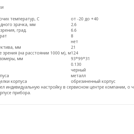
ки
очих температур, С
от -20 до +40
дного зрачка, мм
2.6
зрения, град.
6.6
крат
8
нет
ктива, мм
21
 зрения (на расстоянии 1000 м), м
124
азмеры, мм
93*99*31
0.130
черный
пуса
металл
елки корпуса
обрезиненный корпус
ел индивидуальную настройку в сервисном центре компании, о 
рпусе прибора.