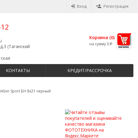
Вход
Регистрация
-12
Корзина (
0
)
u
на сумму
0
₽
д.3 (Таганский
тская
КОНТАКТЫ
КРЕДИТ/РАССРОЧКА
Veber Sport БН 8x21 черный