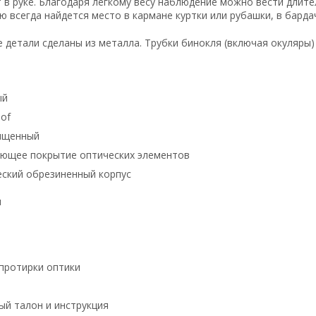
 в руке. Благодаря легкому весу наблюдение можно вести длите
 всегда найдется место в кармане куртки или рубашки, в барда
е детали сделаны из металла. Трубки бинокля (включая окуляры
ый
of
ищенный
ющее покрытие оптических элементов
ский обрезиненный корпус
я
 протирки оптики
ый талон и инструкция