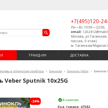
+7(495)120-24
Пн—Вс 10:00—22:00,
email:
1202412@mail.r
Москва, ул.Таганская, 
пассаж, 0 этаж)
м. Таганская/Марксис
ИИ
ТРАИД-ИН
ДОСТАВКА
ективы и оптические приборы
Бинокли
Бинокль Veber
Бинокль V
 Veber Sputnik 10х25G
В наличии
-24%
Код товара:
47582