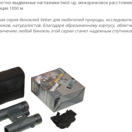
отно-выдвижные наглазники twist-up, межзрачковое расстояние 
нции 1000 м.
вая серия биноклей Veber для любителей природы, исследовател
иков, натуралистов. Благодаря обрезиненному корпусу, облегче
личению любой бинокль этой серии станет надежным спутником