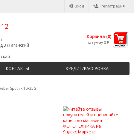
Вход
Регистрация
-12
Корзина (
0
)
u
на сумму
0
₽
д.3 (Таганский
тская
КОНТАКТЫ
КРЕДИТ/РАССРОЧКА
eber Sputnik 10х25G