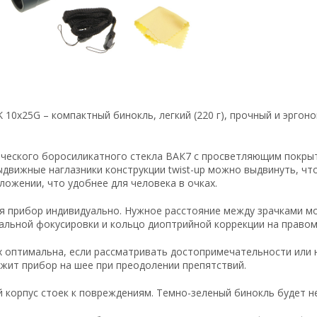
 10х25G – компактный бинокль, легкий (220 г), прочный и эрго
ического боросиликатного стекла ВАК7 с просветляющим покры
движные наглазники конструкции twist-up можно выдвинуть, чт
ложении, что удобнее для человека в очках.
я прибор индивидуально. Нужное расстояние между зрачками мо
альной фокусировки и кольцо диоптрийной коррекции на правом
х оптимальна, если рассматривать достопримечательности или н
жит прибор на шее при преодолении препятствий.
корпус стоек к повреждениям. Темно-зеленый бинокль будет нез