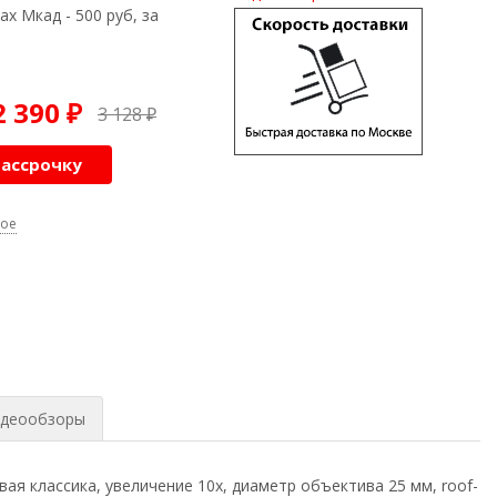
ах Мкад - 500 руб, за
2 390
3 128
₽
₽
рассрочку
ное
деообзоры
я классика, увеличение 10х, диаметр объектива 25 мм, roof-