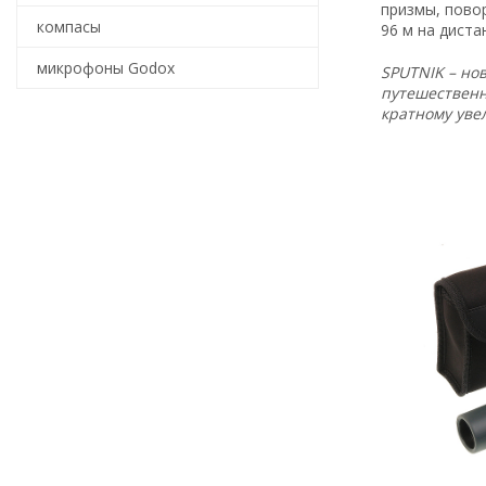
призмы, повор
компасы
96 м на диста
микрофоны Godox
SPUTNIK – но
путешественн
кратному уве