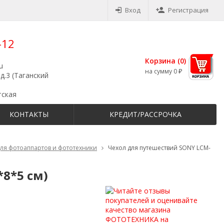
Вход
Регистрация
-12
Корзина (
0
)
u
на сумму
0
₽
д.3 (Таганский
тская
КОНТАКТЫ
КРЕДИТ/РАССРОЧКА
для фотоаппартов и фототехники
Чехол для путешествий SONY LCM-
8*5 см)