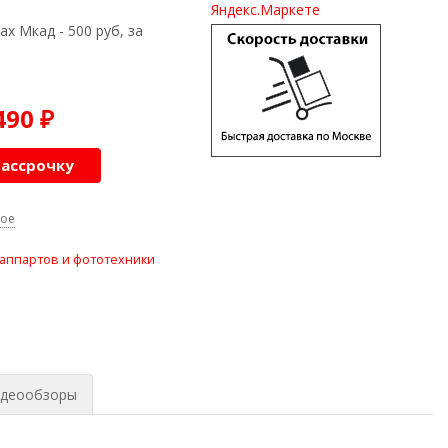
ах Мкад - 500 руб, за
490
₽
рассрочку
ное
оаппартов и фототехники
деообзоры