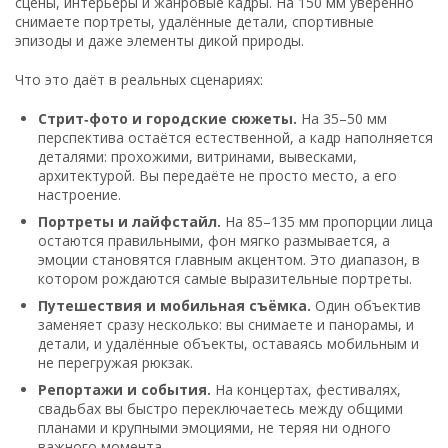
сцены, интерьеры и жанровые кадры. На 150 мм уверенно
снимаете портреты, удалённые детали, спортивные
эпизоды и даже элементы дикой природы.
Что это даёт в реальных сценариях:
Стрит‑фото и городские сюжеты.
На 35–50 мм
перспектива остаётся естественной, а кадр наполняется
деталями: прохожими, витринами, вывесками,
архитектурой. Вы передаёте не просто место, а его
настроение.
Портреты и лайфстайл.
На 85–135 мм пропорции лица
остаются правильными, фон мягко размывается, а
эмоции становятся главным акцентом. Это диапазон, в
котором рождаются самые выразительные портреты.
Путешествия и мобильная съёмка.
Один объектив
заменяет сразу несколько: вы снимаете и панорамы, и
детали, и удалённые объекты, оставаясь мобильным и
не перегружая рюкзак.
Репортажи и события.
На концертах, фестивалях,
свадьбах вы быстро переключаетесь между общими
планами и крупными эмоциями, не теряя ни одного
важного момента.