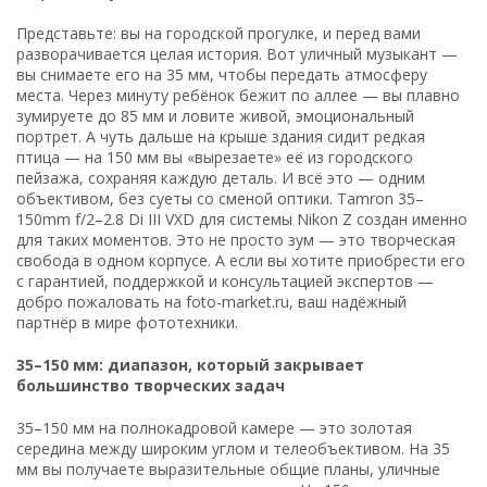
Представьте: вы на городской прогулке, и перед вами
разворачивается целая история. Вот уличный музыкант —
вы снимаете его на 35 мм, чтобы передать атмосферу
места. Через минуту ребёнок бежит по аллее — вы плавно
зумируете до 85 мм и ловите живой, эмоциональный
портрет. А чуть дальше на крыше здания сидит редкая
птица — на 150 мм вы «вырезаете» её из городского
пейзажа, сохраняя каждую деталь. И всё это — одним
объективом, без суеты со сменой оптики. Tamron 35–
150mm f/2–2.8 Di III VXD для системы Nikon Z создан именно
для таких моментов. Это не просто зум — это творческая
свобода в одном корпусе. А если вы хотите приобрести его
с гарантией, поддержкой и консультацией экспертов —
добро пожаловать на foto-market.ru, ваш надёжный
партнёр в мире фототехники.
35–150 мм: диапазон, который закрывает
большинство творческих задач
35–150 мм на полнокадровой камере — это золотая
середина между широким углом и телеобъективом. На 35
мм вы получаете выразительные общие планы, уличные