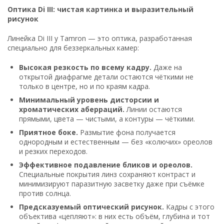
Оптика Di III: чистая картинка и выразительный
рисунок
Линейка Di III у Tamron — это оптика, разработанная
специально для беззеркальных камер:
Высокая резкость по всему кадру.
Даже на
открытой диафрагме детали остаются чёткими не
только в центре, но и по краям кадра.
Минимальный уровень дисторсии и
хроматических аберраций.
Линии остаются
прямыми, цвета — чистыми, а контуры — чёткими.
Приятное боке.
Размытие фона получается
однородным и естественным — без «колючих» ореолов
и резких переходов.
Эффективное подавление бликов и ореолов.
Специальные покрытия линз сохраняют контраст и
минимизируют паразитную засветку даже при съёмке
против солнца.
Предсказуемый оптический рисунок.
Кадры с этого
объектива «цепляют»: в них есть объём, глубина и тот