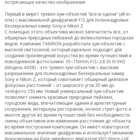
потрясающее качество изображения
Первый в мире1 тревел-зум-объектив “все-в-одном” (all-in-
one) с максимальной диафрагмой F/2 для полнокадровых
беззеркальных камер Sony и Nikon Z
С помощью этого объектива можно запечатлеть все, от
обширных природных пейзажей до великолепных городских
видов. Компания TAMRON разработала зум-объектив с
высокой светосилой, который идеально подходит для
создания произведений искусства во время путешествий и
повседневной фотосъемки. 35–150mm F/2–2.8 Di III VXD
(Модель A058) - это тревел-зум-объектив с высоким
разрешением для полнокадровых беззеркальных камер
Sony и Nikon Z, который охватывает обширный диапазон
фокусных расстояний – от широкого угла 35 мм до
телефото 150 мм. Новый универсальный зум-объектив
позволяет снимать красивые природные пейзажи,
городские виды, впечатляющие здания и архитектурные
сооружения, интерьеры ресторанов, ночное стрит-фото и
многое другое во время путешествий без необходимости
смены объективов или изменения расстояния до объекта
во время построения композиции. Он имеет новаторское
максимальное значение диафрагмы и использует механизм
фокусировки на базе линейного двигателя VXD (Voice-coil