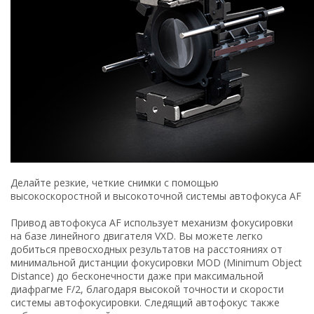
Делайте резкие, четкие снимки с помощью
высокоскоростной и высокоточной системы автофокуса AF
Привод автофокуса AF использует механизм фокусировки
на базе линейного двигателя VXD. Вы можете легко
добиться превосходных результатов на расстояниях от
минимальной дистанции фокусировки MOD (Minimum Object
Distance) до бесконечности даже при максимальной
диафрагме F/2, благодаря высокой точности и скорости
системы автофокусировки. Следящий автофокус также