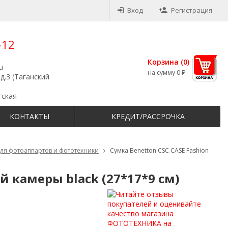
Вход
Регистрация
-12
Корзина (
0
)
u
на сумму
0
₽
д.3 (Таганский
тская
КОНТАКТЫ
КРЕДИТ/РАССРОЧКА
для фотоаппартов и фототехники
Сумка Benetton CSC CASE Fashion
й камеры black (27*17*9 см)