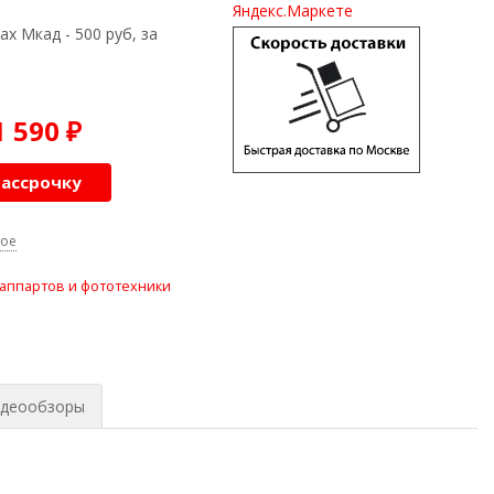
ах Мкад - 500 руб, за
1 590
₽
рассрочку
ное
оаппартов и фототехники
деообзоры