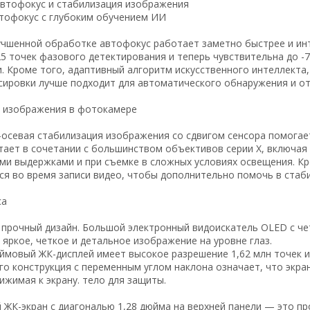
втофокус и стабилизация изображения
тофокус с глубоким обучением ИИ
учшенной обработке автофокус работает заметно быстрее и инт
5 точек фазового детектирования и теперь чувствительна до -7
. Кроме того, адаптивный алгоритм искусственного интеллекта,
сировки лучше подходит для автоматического обнаружения и о
 изображения в фотокамере
-осевая стабилизация изображения со сдвигом сенсора помогает
тает в сочетании с большинством объективов серии X, включая
ми выдержками и при съемке в сложных условиях освещения. К
ся во время записи видео, чтобы дополнительно помочь в стаби
са
 прочный дизайн. Большой электронный видоискатель OLED с че
яркое, четкое и детальное изображение на уровне глаз.
юймовый ЖК-дисплей имеет высокое разрешение 1,62 млн точек и
го конструкция с переменным углом наклона означает, что экра
ижимая к экрану. тело для защиты.
ЖК-экран с диагональю 1,28 дюйма на верхней панели — это пр