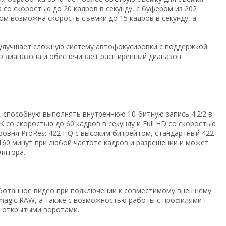
о скоростью до 20 кадров в секунду, с буфером из 202
м возможна скорость съемки до 15 кадров в секунду, а
е улучшает сложную систему автофокусировки с поддержкой
го диапазона и обеспечивает расширенный диапазон
 способную выполнять внутреннюю 10-битную запись 4:2:2 в
 со скоростью до 60 кадров в секунду и Full HD со скоростью
уровня ProRes: 422 HQ с высоким битрейтом, стандартный 422
160 минут при любой частоте кадров и разрешении и может
лятора.
ботанное видео при подключении к совместимому внешнему
kmagic RAW, а также с возможностью работы с профилями F-
с открытыми воротами.