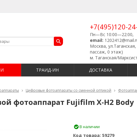
+7(495)120-24
Пн—Вс 10:00—22:00,
email:
1202412@mail.r
Москва, ул.Таганская, 
пассаж, 0 этаж)
м. Таганская/Марксис
ИИ
ТРАИД-ИН
ДОСТАВКА
оаппараты
Цифровые фотоаппараты со сменной оптикой
Фотоаппар
й фотоаппарат Fujifilm X-H2 Body
В наличии
Код товара:
59279