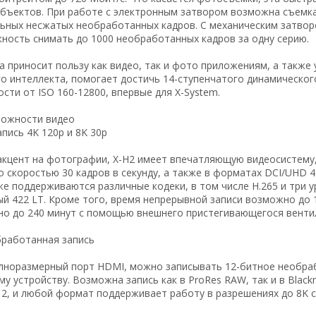
бъектов. При работе с электронным затвором возможна съемка с
ьных несжатых необработанных кадров. С механическим затворо
ность снимать до 1000 необработанных кадров за одну серию.
а приносит пользу как видео, так и фото приложениям, а такж
го интеллекта, помогает достичь 14-ступенчатого динамическо
сти от ISO 160-12800, впервые для X-System.
ожности видео
пись 4K 120p и 8K 30p
акцент на фотографии, X-H2 имеет впечатляющую видеосистему,
 скоростью 30 кадров в секунду, а также в форматах DCI/UHD 4K
кже поддерживаются различные кодеки, в том числе H.265 и три 
ый 422 LT. Кроме того, время непрерывной записи возможно до 
но до 240 минут с помощью внешнего пристегивающегося венти
работанная запись
лноразмерный порт HDMI, можно записывать 12-битное необра
у устройству. Возможна запись как в ProRes RAW, так и в Blac
g 2, и любой формат поддерживает работу в разрешениях до 8K 