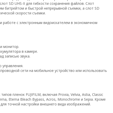
слот SD UHS-II для гибкости сохранения файлов. Слот
ким битрейтом и быстрой непрерывной съемки, а слот SD
ической скорости съемки.
ри работе с электронным видоискателем в экономичном
и монитор.
ккумулятора в камере.
д записью звука.
о управления.
еспроводной сети на мобильное устройство или использовать
в пленок FUJIFILM, включая Provia, Velvia, Astia, Classic
terna, Eterna Bleach Bypass, Acros, Monochrome и Sepia. Кроме
 для точной настройки внешнего вида изображений.