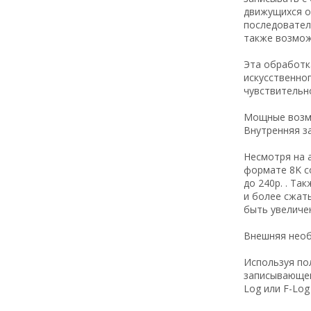
движущихся о
последовател
также возмож
Эта обработк
искусственно
чувствительно
Мощные возм
Внутренняя за
Несмотря на 
формате 8K со
до 240p. . Та
и более сжат
быть увеличе
Внешняя необ
Используя по
записывающем
Log или F-Lo