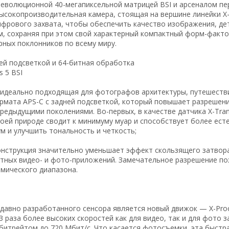
еволюционной 40-мегапиксельной матрицей BSI и арсеналом пе
 высокопроизводительная камера, стоящая на вершине линейки X
ифрового захвата, чтобы обеспечить качество изображения, дет
м, сохраняя при этом свой характерный компактный форм-факто
рных поклонников по всему миру.
ней подсветкой и 64-битная обработка
s 5 BSI
 идеально подходящая для фотографов архитектуры, путешестви
ормата APS-C с задней подсветкой, который повышает разрешен
предыдущими поколениями. Во-первых, в качестве датчика X-Tra
воей природе сводит к минимуму муар и способствует более ест
м и улучшить тональность и четкость;
конструкция значительно уменьшает эффект скользящего затвора
тных видео- и фото-приложений. Замечательное разрешение поз
амического диапазона.
давно разработанного сенсора является новый движок — X-Proc
3 раза более высоких скоростей как для видео, так и для фото з
 битрейтом до 720 Мбит/с. Что касается фотосъемки, эта быст