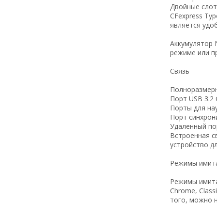
Двойные слоты
CFexpress Ty
является удо
Аккумулятор 
режиме или п
Связь
Полноразмерн
Порт USB 3.2 
Порты для на
Порт синхрон
Удаленный по
Встроенная с
устройство д
Режимы имита
Режимы имитац
Chrome, Class
того, можно 