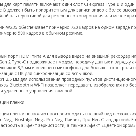
 для карт памяти включают один слот CFexpress Type B и один 
pe B должен быть приоритетным для записи видео с более высо
бной альтернативой для резервного копирования или менее крит
NP-W235 обеспечивает примерно 720 кадров на одном заряде п
римерно 580 кадров в обычном режиме.
ый порт HDMI типа A для вывода видео на внешний рекордер ил
Gen 2 Type-C поддерживает модем, передачу данных и зарядку а
ушников 3,5 мм и внешнего микрофона для большего контроля на
изации с ПК для синхронизации со вспышкой.
рт 2,5 мм для использования проводных пультов дистанционног
вязь Bluetooth и Wi-Fi позволяет передавать изображения по б
ля удаленного управления камерой.
ции пленки
ии пленки позволяют воспроизводить внешний вид нескольких типо
ic Neg., Nostalgic Neg., Pro Neg. Привет, Про Нег. Стандартный, E
настроить эффект зернистости, а также эффект «Цветной хром»