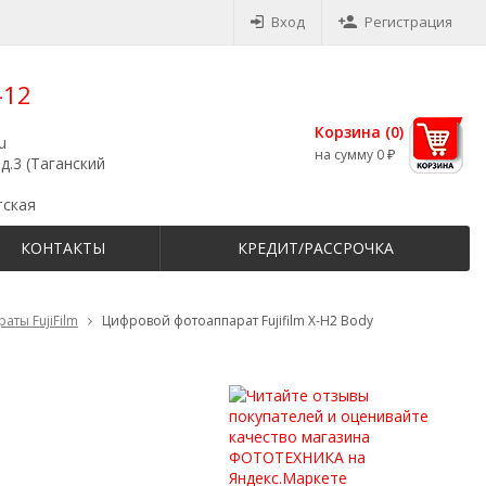
Вход
Регистрация
-12
Корзина (
0
)
u
на сумму
0
₽
д.3 (Таганский
тская
КОНТАКТЫ
КРЕДИТ/РАССРОЧКА
аты FujiFilm
Цифровой фотоаппарат Fujifilm X-H2 Body