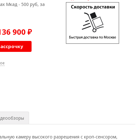
ах Мкад - 500 руб, за
136 900
₽
рассрочку
ное
деообзоры
альную камеру высокого разрешения с кроп-сенсором,