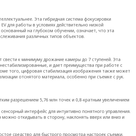
еллектуальнее. Эта гибридная система фокусировки
 EV для работы в условиях действительно низкой
 основанный на глубоком обучении, означает, что эта
тслеживания различных типов объектов.
 свести к минимуму дрожание камеры до 7 ступеней. Эта
 нестабилизированные, и дает преимущества при работе с
роме того, цифровая стабилизация изображения также может
лизации отснятого материала, особенно при съемке с рук.
тким разрешением 5,76 млн точек и 0,8-кратным увеличением
 сенсорный интерфейс для интуитивно понятного управления.
н можно откидывать в сторону, наклонять вверх или вниз и
остое средство для быстрого просмотра настроек съемки.