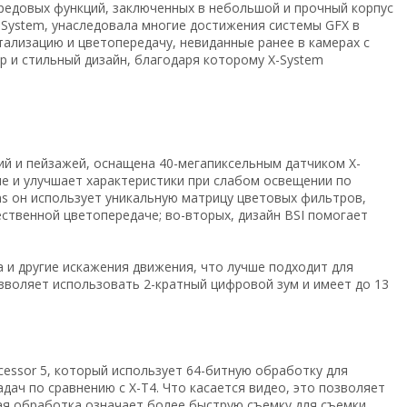
редовых функций, заключенных в небольшой и прочный корпус
-System, унаследовала многие достижения системы GFX в
ализацию и цветопередачу, невиданные ранее в камерах с
р и стильный дизайн, благодаря которому X-System
й и пейзажей, оснащена 40-мегапиксельным датчиком X-
ие и улучшает характеристики при слабом освещении по
ns он использует уникальную матрицу цветовых фильтров,
ественной цветопередаче; во-вторых, дизайн BSI помогает
 и другие искажения движения, что лучше подходит для
воляет использовать 2-кратный цифровой зум и имеет до 13
essor 5, который использует 64-битную обработку для
адач по сравнению с X-T4. Что касается видео, это позволяет
рая обработка означает более быструю съемку для съемки