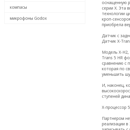
оснащенную р
компасы
серии X. Эта
технологии ц
микрофоны Godox
кроп-сенсоро
приобрела ве
Датчик с зад
Датчик X-Tran
Модель X-H2,
Trans 5 HR ф
сравнению с 
которая по с
уменьшить шу
И, наконец, 
высокоскорос
ступеней дин
X-процессор 5
Партнером не
реализации в 
записывать с