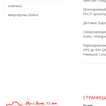
занятий гольф
компасы
Монохромный 
SPLIT-хроног
микрофоны Godox
Датчики: бар
Синхронизаци
поиск телефо
Перезаряжаем
GPS до 60ч (2
Ремешок с кл
СТРАНИЦ
Акции