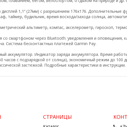
ом, плаванием, бегом, велоспортом, отдыхом на природе и др. О
дисплей 1,1‘’ (27мм) с разрешением 176x176. Дополнительные ф
раф,
таймер, будильник, время восхода/захода солнца, автоматич
ометрический
альтиметр,
компас,
акселерометр,
гироскоп, термо
я со смартфоном через Bluetooth: уведомления и оповещения, к
на. Система бесконтактных платежей Garmin Pay.
ый аккумулятор. Индикатор заряда аккумулятора. Время работы 
60 часов с подзарядкой от солнца), экономичный режим до 100 д
ассической застежкой. Подробные характеристики в инструкции.
Ы
СТРАНИЦЫ
КОН
Каталог
+7(