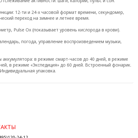
тслеживание активности: шаги, калории, пульс и сон.
ункции:
12-ти и 24-х часовой формат
времени, секундомер,
еский переход на зимнее и летнее время.
метр, Pulse Ox (показывает уровень кислорода в крови).
алендарь, погода, управление воспроизведением музыки,
аккумулятора: в режиме смарт-часов до 40 дней, в режиме
ней, в режиме «Экспедиция» до 60 дней. Встроенный фонарик.
 Индивидуальная упаковка.
ТАКТЫ
495)120-24-12