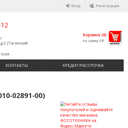
Вход
Регистрация
-12
Корзина (
0
)
u
на сумму
0
₽
д.3 (Таганский
тская
КОНТАКТЫ
КРЕДИТ/РАССРОЧКА
010-02891-00)