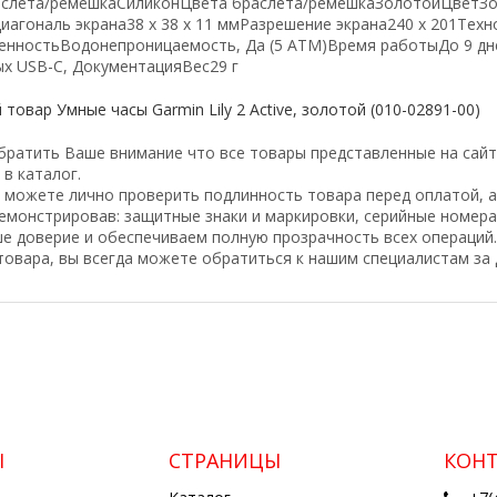
слета/ремешка
Силикон
Цвета браслета/ремешка
Золотой
Цвет
З
иагональ экрана
38 x 38 x 11 мм
Разрешение экрана
240 x 201
Техн
енность
Водонепроницаемость, Да (5 ATM)
Время работы
До 9 дн
ых USB-C, Документация
Вес
29 г
товар Умные часы Garmin Lily 2 Active, золотой (010-02891-00)
братить Ваше внимание что все товары представленные на сай
 в каталог.
ы можете лично проверить подлинность товара перед оплатой, 
демонстрировав: защитные знаки и маркировки, серийные номера
е доверие и обеспечиваем полную прозрачность всех операций.
товара, вы всегда можете обратиться к нашим специалистам з
Ы
СТРАНИЦЫ
КОН