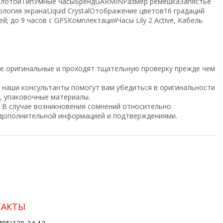
олотой
Тип
Умные часы
Бренд
GARMIN
Размер ремешка
Запястье
ология экрана
Liquid Crystal
Отображение цветов
16 градаций
ей; до 9 часов с GPS
Комплектация
Часы Lily 2 Active, Кабель
те оригинальные и проходят тщательную проверку прежде чем
а наши консультанты помогут вам убедиться в оригинальности
, упаковочные материалы.
 В случае возникновения сомнений относительно
а дополнительной информацией и подтверждениями.
ТАКТЫ