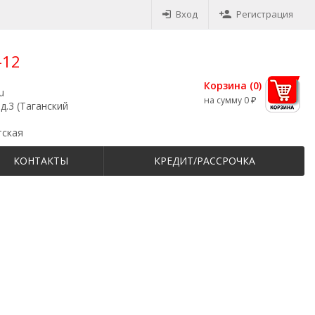
Вход
Регистрация
-12
Корзина (
0
)
u
на сумму
0
₽
д.3 (Таганский
тская
КОНТАКТЫ
КРЕДИТ/РАССРОЧКА