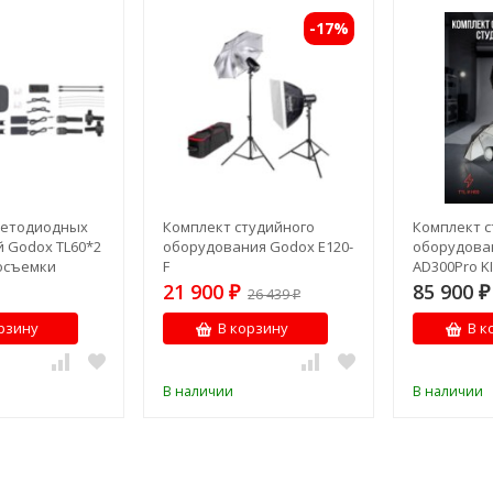
-17%
ветодиодных
Комплект студийного
Комплект с
 Godox TL60*2
оборудования Godox E120-
оборудова
еосъемки
F
AD300Pro K
21 900
85 900
₽
26 439
₽
₽
рзину
В корзину
В к
В наличии
В наличии