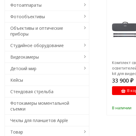
Фотоаппараты
Фотообъективы
Объективы и оптические
приборы
Студийное оборудование
Видеокамеры
Комплект с
осветителей
Детский мир
kit для вид
33 900
Кейсы
₽
В ко
Стендовая стрельба
Фотокамеры моментальной
В наличии
съемки
Чехлы для планшетов Apple
Товар