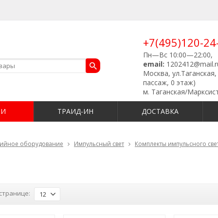
+7(495)120-24
Пн—Вс 10:00—22:00,
email:
1202412@mail.r
Москва, ул.Таганская, 
пассаж, 0 этаж)
м. Таганская/Марксис
ИИ
ТРАИД-ИН
ДОСТАВКА
дийное оборудование
Импульсный свет
Комплекты импульсного све
странице:
12