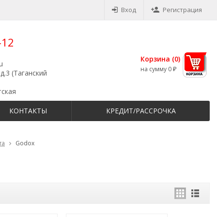
Вход
Регистрация
-12
Корзина (
0
)
u
на сумму
0
₽
д.3 (Таганский
тская
КОНТАКТЫ
КРЕДИТ/РАССРОЧКА
та
Godox