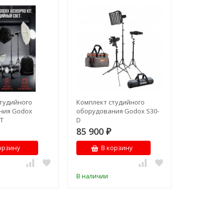
тудийного
Комплект студийного
ния Godox
оборудования Godox S30-
IT
D
85 900
₽
орзину
В корзину
В наличии