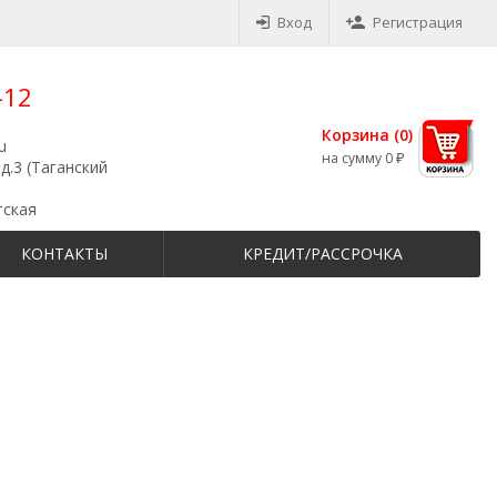
Вход
Регистрация
-12
Корзина (
0
)
u
на сумму
0
₽
д.3 (Таганский
тская
КОНТАКТЫ
КРЕДИТ/РАССРОЧКА