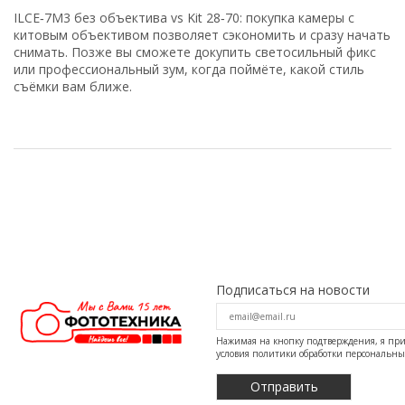
ILCE‑7M3
без
объектива
vs
Kit
28‑70:
покупка
камеры
с
китовым
объективом
позволяет
сэкономить
и
сразу
начать
снимать.
Позже
вы
сможете
докупить
светосильный
фикс
или
профессиональный
зум,
когда
поймёте,
какой
стиль
съёмки
вам
ближе.
Подписаться на новости
Нажимая на кнопку подтверждения, я п
условия
политики обработки персональн