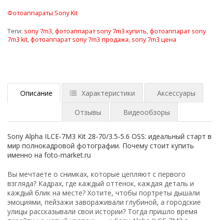
Фотоаппараты Sony Kit
Теги:
sony 7m3
,
фотоаппарат sony 7m3 купить
,
фотоаппарат sony
7m3 kit
,
фотоаппарат sony 7m3 продажа
,
sony 7m3 цена
Описание
Характеристики
Аксессуары
Отзывы
Видеообзоры
Sony
Alpha
ILCE‑7M3
Kit
28‑70/3.5‑5.6
OSS:
идеальный
старт
в
мир
полнокадровой
фотографии.
Почему
стоит
купить
именно
на
foto-market.ru
Вы
мечтаете
о
снимках,
которые
цепляют
с
первого
взгляда?
Кадрах,
где
каждый
оттенок,
каждая
деталь
и
каждый
блик
на
месте?
Хотите,
чтобы
портреты
дышали
эмоциями,
пейзажи
завораживали
глубиной,
а
городские
улицы
рассказывали
свои
истории?
Тогда
пришло
время