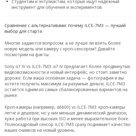
Студентам
и
энтузиастам
,
которые
ищут
надёжный
инструмент
для
обучения
и
экспериментов.
Сравнение
с
альтернативами:
почему
ILCE‑7M3 — лучший
выбор
для
старта
Многие
задаются
вопросом:
а
не
лучше
ли
взять
более
новую
модель
или
камеру
с
кроп‑сенсором?
Давайте
посмотрим
на
факты.
Sony
α7 IV
vs
ILCE‑7M3:
α7 IV
предлагает
более
продвинутые
видеовозможности
и
новый
интерфейс,
но
стоит
заметно
дороже.
Если
ваша
основная
задача — фотография
и
вы
хотите
получить
максимум
за
разумные
деньги,
ILCE‑7M3
остаётся
одним
из
самых
сбалансированных
вариантов
на
рынке.
Кроп‑камеры
(например,
α6600)
vs
ILCE‑7M3:
кроп‑камеры
легче
и
дешевле,
но
у
них
меньше
динамический
диапазон,
хуже
работа
при
высоких
ISO
и
менее
выразительное
боке.
Полнокадровый
сенсор
ILCE‑7M3
сразу
поднимает
качество
ваших
снимков
на
новый
уровень.