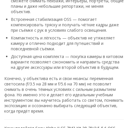
сможете
снимать
пейзажи,
интерьеры,
портреты,
общие
планы
и
даже
небольшие
репортажи,
не
меняя
объектив.
Встроенная
стабилизация
OSS
— помогает
компенсировать
тряску
и
получать
чёткие
кадры
даже
при
съёмке
с
рук
в
условиях
слабого
освещения.
Компактность
и
лёгкость
— объектив
не
утяжеляет
камеру
и
отлично
подходит
для
путешествий
и
повседневной
съёмки.
Доступная
цена
комплекта
— покупка
камеры
в
китовом
варианте
позволяет
сэкономить
и
направить
средства
на
другие
аксессуары
или
второй
объектив
в
будущем.
Конечно,
у
объектива
есть
и
свои
нюансы:
переменная
светосила
(f/3.5
на
28 мм
и
f/5.6
на
70 мм)
не
позволит
снимать
в
очень
тёмных
условиях
с
сильным
размытием
фона.
Но
именно
это
и
делает
его
идеальным
учебным
инструментом:
вы
научитесь
работать
со
светом,
понимать
экспозицию
и
осознанно
выбирать
следующий
объектив,
когда
придёт
время.