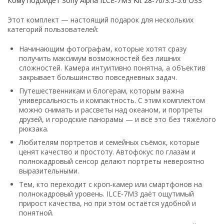
Кому
подойдёт
Sony
Alpha
ILCE‑7M3
Kit
28‑70/3.5‑5.6
OSS
Этот
комплект — настоящий
подарок
для
нескольких
категорий
пользователей:
Начинающим
фотографам
,
которые
хотят
сразу
получить
максимум
возможностей
без
лишних
сложностей.
Камера
интуитивно
понятна,
а
объектив
закрывает
большинство
повседневных
задач.
Путешественникам
и
блогерам
,
которым
важна
универсальность
и
компактность.
С
этим
комплектом
можно
снимать
и
рассветы
над
океаном,
и
портреты
друзей,
и
городские
панорамы — и
всё
это
без
тяжёлого
рюкзака.
Любителям
портретов
и
семейных
съёмок
,
которые
ценят
качество
и
простоту.
Автофокус
по
глазам
и
полнокадровый
сенсор
делают
портреты
невероятно
выразительными.
Тем,
кто
переходит
с
кроп‑камер
или
смартфонов
на
полнокадровый
уровень.
ILCE‑7M3
даёт
ощутимый
прирост
качества,
но
при
этом
остаётся
удобной
и
понятной.