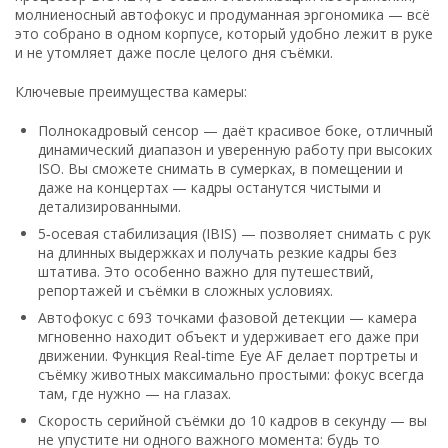
молниеносный
автофокус
и
продуманная
эргономика — всё
это
собрано
в
одном
корпусе,
который
удобно
лежит
в
руке
и
не
утомляет
даже
после
целого
дня
съёмки.
Ключевые
преимущества
камеры:
Полнокадровый
сенсор
— даёт
красивое
боке,
отличный
динамический
диапазон
и
уверенную
работу
при
высоких
ISO.
Вы
сможете
снимать
в
сумерках,
в
помещении
и
даже
на
концертах — кадры
останутся
чистыми
и
детализированными.
5‑осевая
стабилизация
(IBIS)
— позволяет
снимать
с
рук
на
длинных
выдержках
и
получать
резкие
кадры
без
штатива.
Это
особенно
важно
для
путешествий,
репортажей
и
съёмки
в
сложных
условиях.
Автофокус
с
693 точками
фазовой
детекции
— камера
мгновенно
находит
объект
и
удерживает
его
даже
при
движении.
Функция
Real‑time
Eye
AF
делает
портреты
и
съёмку
животных
максимально
простыми:
фокус
всегда
там,
где
нужно — на
глазах.
Скорость
серийной
съёмки
до
10 кадров
в
секунду
— вы
не
упустите
ни
одного
важного
момента:
будь
то