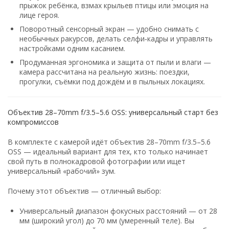
прыжок
ребёнка,
взмах
крыльев
птицы
или
эмоция
на
лице
героя.
Поворотный
сенсорный
экран
— удобно
снимать
с
необычных
ракурсов,
делать
селфи‑кадры
и
управлять
настройками
одним
касанием.
Продуманная
эргономика
и
защита
от
пыли
и
влаги
—
камера
рассчитана
на
реальную
жизнь:
поездки,
прогулки,
съёмки
под
дождём
и
в
пыльных
локациях.
Объектив
28–70mm
f/3.5–5.6
OSS:
универсальный
старт
без
компромиссов
В
комплекте
с
камерой
идёт
объектив
28–70mm
f/3.5–5.6
OSS — идеальный
вариант
для
тех,
кто
только
начинает
свой
путь
в
полнокадровой
фотографии
или
ищет
универсальный
«рабочий»
зум.
Почему
этот
объектив — отличный
выбор:
Универсальный
диапазон
фокусных
расстояний
— от
28
мм
(широкий
угол)
до
70 мм
(умеренный
теле).
Вы