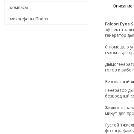
Описание
компасы
микрофоны Godox
Falcon Eyes 
эффекта зады
генератор дым
С помощью ун
сухом льде п
Дымогенерато
готов к работ
Безопасный д
Генератор ды
безвредный с
Жидкость зал
минут для пр
Густой тяжел
фотографам и