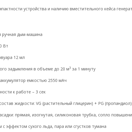
мпактности устройства и наличию вместительного кейса генера
я ручная дым-машина
0 Вт
рвуара 12 мл
3
кого задымления в объеме до 20 м
за 1 минуту
 аккумулятор емкостью 2550 мАч
ности к работе – 3 сек
состав жидкости: VG (растительный глицерин) + PG (пропандиол)
насадки: прямая, изогнутая, силиконовая трубка, сопло повыше
 с эффектом сухого льда, пара или сгустков тумана