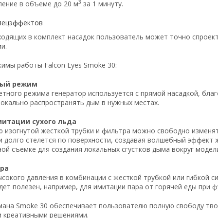
3
ление в объеме до 20 м
за 1 минуту.
пецэффектов
одящих в комплект насадок пользователь может точно спроект
и.
имы работы Falcon Eyes Smoke 30:
ный режим
етного режима генератор используется с прямой насадкой, бла
локально распространять дым в нужных местах.
итации сухого льда
 изогнутой жесткой трубки и фильтра можно свободно изменят
и долго стелется по поверхности, создавая волшебный эффект
ной съемке для создания локальных сгустков дыма вокруг модел
ра
ысокого давления в комбинации с жесткой трубкой или гибкой 
дет полезен, например, для имитации пара от горячей еды при ф
мана Smoke 30 обеспечивает пользователю полную свободу тв
 креативными решениями.