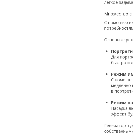
легкое задым
Множество с
С помощью вх
потребностям
Основные реж
Портрет
Для портр
быстро и 
Режим им
С помощью
медленно 
в портрет
Режим па
Насадка в
эффект бу
Генератор ту
собственными