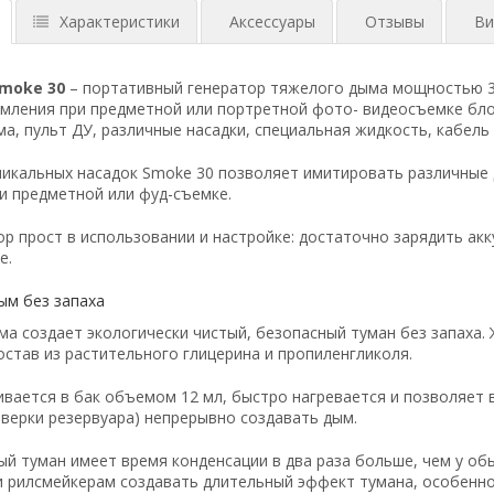
Характеристики
Аксессуары
Отзывы
Ви
Smoke 30
– портативный генератор тяжелого дыма мощностью 30
мления при предметной или портретной фото- видеосъемке бло
а, пульт ДУ, различные насадки, специальная жидкость, кабель 
икальных насадок Smoke 30 позволяет имитировать различные
ри предметной или фуд-съемке.
р прост в использовании и настройке: достаточно зарядить акк
е.
ым без запаха
ма создает экологически чистый, безопасный туман без запаха.
остав из растительного глицерина и пропиленгликоля.
ивается в бак объемом 12 мл, быстро нагревается и позволяет 
оверки резервуара) непрерывно создавать дым.
ый туман имеет время конденсации в два раза больше, чем у о
 рилсмейкерам создавать длительный эффект тумана, особенно