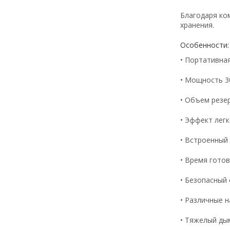
Благодаря ко
хранения.
Особенности:
• Портативна
• Мощность 3
• Объем резе
• Эффект лег
• Встроенный
• Время готов
• Безопасный 
• Различные 
• Тяжелый дым