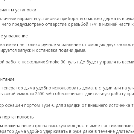
рианты установки
личные варианты установки прибора: его можно держать в рука
я чего предусмотрено отверстие с резьбой 1/4" в нижней части к
е управление
ма имеет не только ручное управление с помощью двух кнопок н
ируется запуск и остановка подачи дыма.
ой работе нескольких Smoke 30 пульт ДУ будет управлять всем
питание
 генератор дыма удобно использовать дома, в студии или на у
высокой емкости 2550 мАч обеспечивает длительную работу приб
р оснащен портом Type-C для зарядки от внешнего источника то
 портативность
м-машина несмотря на высокую мощность имеет оптимальные га
енератор дыма удобно удерживать в руке даже в течение длитель