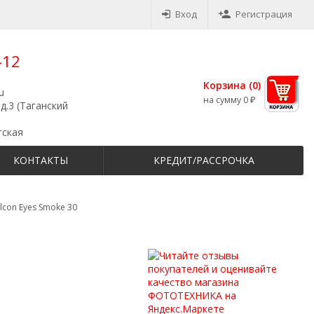
Вход
Регистрация
-12
Корзина (
0
)
u
на сумму
0
₽
д.3 (Таганский
тская
КОНТАКТЫ
КРЕДИТ/РАССРОЧКА
lcon Eyes Smoke 30