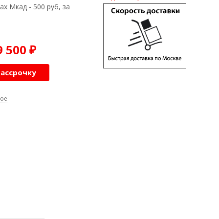
ах Мкад - 500 руб, за
9 500
₽
рассрочку
ное