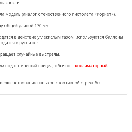
опасности.
а модель (аналог отечественного пистолета «Корнет»).
лу общей длиной 170 мм.
одится в действие углекислым газом: используются баллоны
ходится в рукоятке.
вращает случайные выстрелы.
мм под оптический прицел, обычно –
коллиматорный
.
овершенствования навыков спортивной стрельбы.