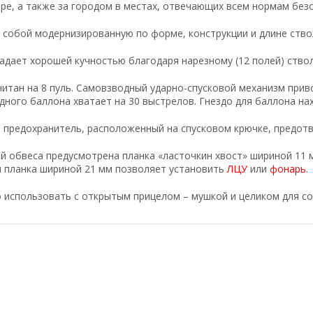
ире, а также за городом в местах, отвечающих всем нормам без
 собой модернизированную по форме, конструкции и длине ствол
адает хорошей кучностью благодаря нарезному (12 полей) ство
читан на 8 пуль. Самовзводный ударно-спусковой механизм прив
Одного баллона хватает на 30 выстрелов. Гнездо для баллона на
 предохранитель, расположенный на спусковом крючке, предот
й обвеса предусмотрена планка «ласточкин хвост» шириной 11 
 планка шириной 21 мм позволяет установить
ЛЦУ
или
фонарь
.
 использовать с открытым прицелом – мушкой и целиком для с