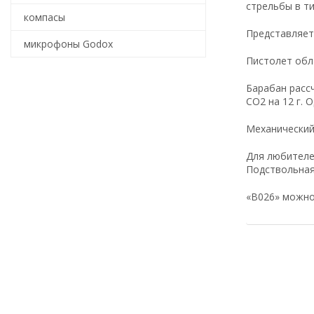
стрельбы в т
компасы
Представляет
микрофоны Godox
Пистолет обл
Барабан расс
СО2 на 12 г. 
Механический
Для любителе
Подствольная
«В026» можно