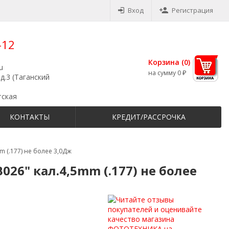
Вход
Регистрация
-12
Корзина (
0
)
u
на сумму
0
₽
д.3 (Таганский
тская
КОНТАКТЫ
КРЕДИТ/РАССРОЧКА
m (.177) не более 3,0Дж
26" кал.4,5mm (.177) не более