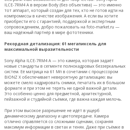
ILCE‑7RM4 A в версии Body (без объектива) — это именно
тот аппарат, который создан для тех, кто не готов идти на
компромиссы в качестве изображения. А если вы хотите
приобрести его с гарантией, поддержкой и экспертным
сопровождением, добро пожаловать на foto-market.ru —
ваш надёжный партнёр в мире фототехники.
Рекордная детализация: 61 мегапиксель для
максимальной выразительности
Sony Alpha ILCE‑7RM4 A — это камера, которая задаёт
новые стандарты в сегменте полнокадровых беззеркальных
систем. Её матрица на 61 Мп в сочетании с процессором
BIONZ X обеспечивает невероятную детализацию: вы
можете смело кадрировать снимки, печатать их в большом
формате и при этом не терять ни одной важной детали.
Это особенно ценно для предметной, архитектурной,
пейзажной и студийной съёмки, где важна каждая мелочь.
При этом высокое разрешение не идёт в ущерб
динамическому диапазону и цветопередаче. Камера
отлично справляется со сложными сценами, сохраняя
максимум информации в светах и тенях. Даже при съёмке в