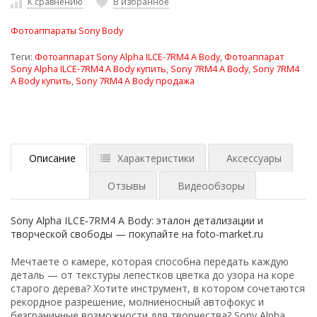
К сравнению
В избранное
Фотоаппараты Sony Body
Теги:
Фотоаппарат Sony Alpha ILCE-7RM4 A Body
,
Фотоаппарат
Sony Alpha ILCE-7RM4 A Body купить
,
Sony 7RM4 A Body
,
Sony 7RM4
A Body купить
,
Sony 7RM4 A Body продажа
Описание
Характеристики
Аксессуары
Отзывы
Видеообзоры
Sony Alpha ILCE‑7RM4 A Body: эталон детализации и
творческой свободы — покупайте на foto-market.ru
Мечтаете о камере, которая способна передать каждую
деталь — от текстуры лепестков цветка до узора на коре
старого дерева? Хотите инструмент, в котором сочетаются
рекордное разрешение, молниеносный автофокус и
безграничные возможности для творчества? Sony Alpha