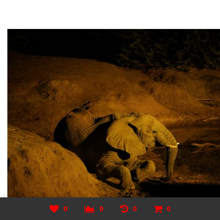
0
0
0
0