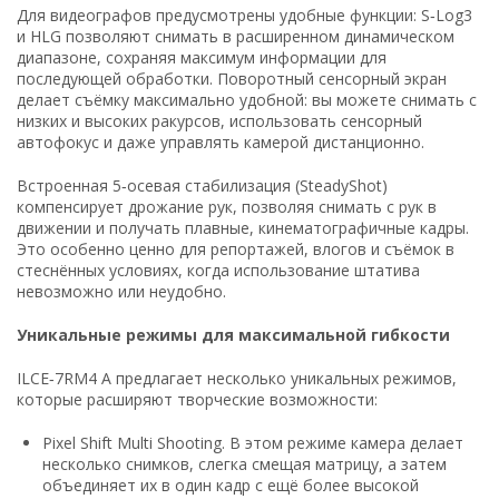
Для видеографов предусмотрены удобные функции: S‑Log3
и HLG позволяют снимать в расширенном динамическом
диапазоне, сохраняя максимум информации для
последующей обработки. Поворотный сенсорный экран
делает съёмку максимально удобной: вы можете снимать с
низких и высоких ракурсов, использовать сенсорный
автофокус и даже управлять камерой дистанционно.
Встроенная 5‑осевая стабилизация (SteadyShot)
компенсирует дрожание рук, позволяя снимать с рук в
движении и получать плавные, кинематографичные кадры.
Это особенно ценно для репортажей, влогов и съёмок в
стеснённых условиях, когда использование штатива
невозможно или неудобно.
Уникальные режимы для максимальной гибкости
ILCE‑7RM4 A предлагает несколько уникальных режимов,
которые расширяют творческие возможности:
Pixel Shift Multi Shooting. В этом режиме камера делает
несколько снимков, слегка смещая матрицу, а затем
объединяет их в один кадр с ещё более высокой