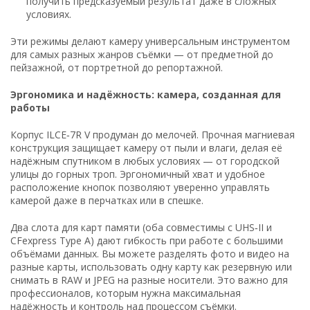
получить предсказуемый результат даже в сложных
условиях.
Эти режимы делают камеру универсальным инструментом
для самых разных жанров съёмки — от предметной до
пейзажной, от портретной до репортажной.
Эргономика и надёжность: камера, созданная для
работы
Корпус ILCE‑7R V продуман до мелочей. Прочная магниевая
конструкция защищает камеру от пыли и влаги, делая её
надёжным спутником в любых условиях — от городской
улицы до горных троп. Эргономичный хват и удобное
расположение кнопок позволяют уверенно управлять
камерой даже в перчатках или в спешке.
Два слота для карт памяти (оба совместимы с UHS‑II и
CFexpress Type A) дают гибкость при работе с большими
объёмами данных. Вы можете разделять фото и видео на
разные карты, использовать одну карту как резервную или
снимать в RAW и JPEG на разные носители. Это важно для
профессионалов, которым нужна максимальная
надёжность и контроль над процессом съёмки.