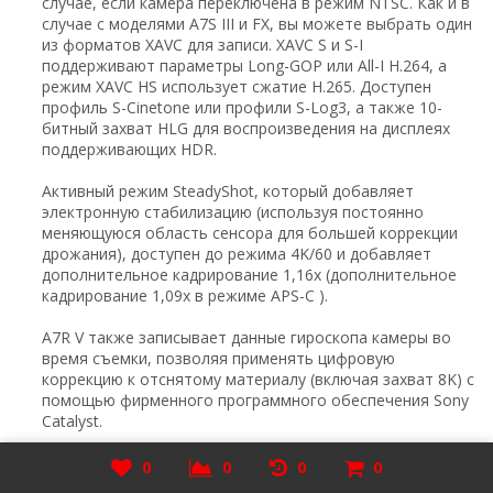
случае, если камера переключена в режим NTSC. Как и в
случае с моделями A7S III и FX, вы можете выбрать один
из форматов XAVC для записи. XAVC S и S-I
поддерживают параметры Long-GOP или All-I H.264, а
режим XAVC HS использует сжатие H.265. Доступен
профиль S-Cinetone или профили S-Log3, а также 10-
битный захват HLG для воспроизведения на дисплеях
поддерживающих HDR.
Активный режим SteadyShot, который добавляет
электронную стабилизацию (используя постоянно
меняющуюся область сенсора для большей коррекции
дрожания), доступен до режима 4K/60 и добавляет
дополнительное кадрирование 1,16x (дополнительное
кадрирование 1,09x в режиме APS-С ).
A7R V также записывает данные гироскопа камеры во
время съемки, позволяя применять цифровую
коррекцию к отснятому материалу (включая захват 8K) с
помощью фирменного программного обеспечения Sony
Catalyst.
Камера включает в себя другие функции видео,
0
0
0
0
представленные в последних камерах Sony, в том числе