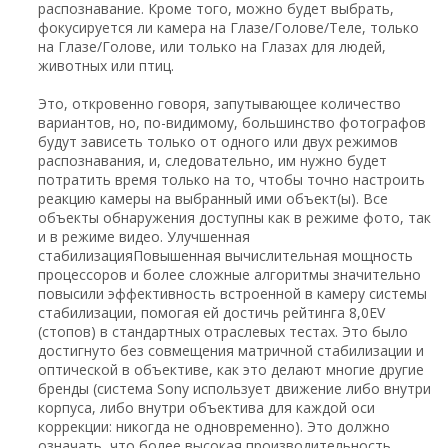
распознавание. Кроме того, можно будет выбрать,
фокусируется ли камера на Глазе/Голове/Теле, только
на Глазе/Голове, или только на Глазах для людей,
животных или птиц.
Это, откровенно говоря, запутывающее количество
вариантов, но, по-видимому, большинство фотографов
будут зависеть только от одного или двух режимов
распознавания, и, следовательно, им нужно будет
потратить время только на то, чтобы точно настроить
реакцию камеры на выбранный ими объект(ы). Все
объекты обнаружения доступны как в режиме фото, так
и в режиме видео. Улучшенная
стабилизацияПовышенная вычислительная мощность
процессоров и более сложные алгоритмы значительно
повысили эффективность встроенной в камеру системы
стабилизации, помогая ей достичь рейтинга 8,0EV
(стопов) в стандартных отраслевых тестах. Это было
достигнуто без совмещения матричной стабилизации и
оптической в объективе, как это делают многие другие
бренды (система Sony использует движение либо внутри
корпуса, либо внутри объектива для каждой оси
коррекции: никогда не одновременно). Это должно
означать, что более высокая производительность