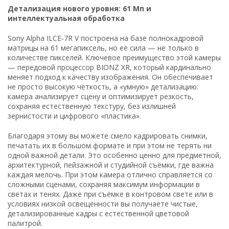
Детализация нового уровня: 61 Мп и
интеллектуальная обработка
Sony Alpha ILCE‑7R V построена на базе полнокадровой
матрицы на 61 мегапиксель, но её сила — не только в
количестве пикселей. Ключевое преимущество этой камеры
— передовой процессор BIONZ XR, который кардинально
меняет подход к качеству изображения. Он обеспечивает
не просто высокую чёткость, а «умную» детализацию:
камера анализирует сцену и оптимизирует резкость,
сохраняя естественную текстуру, без излишней
зернистости и цифрового «пластика».
Благодаря этому вы можете смело кадрировать снимки,
печатать их в большом формате и при этом не терять ни
одной важной детали. Это особенно ценно для предметной,
архитектурной, пейзажной и студийной съёмки, где важна
каждая мелочь. При этом камера отлично справляется со
сложными сценами, сохраняя максимум информации в
светах и тенях. Даже при съёмке в контровом свете или в
условиях низкой освещённости вы получаете чистые,
детализированные кадры с естественной цветовой
палитрой.