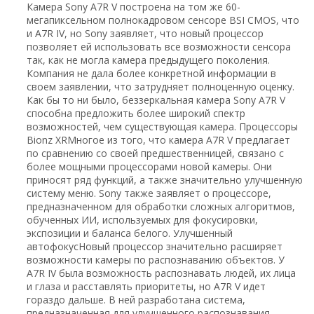
Камера Sony A7R V построена на том же 60-
мегапиксельном полнокадровом сенсоре BSI CMOS, что
и A7R IV, но Sony заявляет, что новый процессор
позволяет ей использовать все возможности сенсора
так, как не могла камера предыдущего поколения.
Компания не дала более конкретной информации в
своем заявлении, что затрудняет полноценную оценку.
Как бы то ни было, беззеркальная камера Sony A7R V
способна предложить более широкий спектр
возможностей, чем существующая камера. Процессоры
Bionz XRМногое из того, что камера A7R V предлагает
по сравнению со своей предшественницей, связано с
более мощными процессорами новой камеры. Они
приносят ряд функций, а также значительно улучшенную
систему меню. Sony также заявляет о процессоре,
предназначенном для обработки сложных алгоритмов,
обученных ИИ, используемых для фокусировки,
экспозиции и баланса белого. Улучшенный
автофокусНовый процессор значительно расширяет
возможности камеры по распознаванию объектов. У
A7R IV была возможность распознавать людей, их лица
и глаза и расставлять приоритеты, но A7R V идет
гораздо дальше. В ней разработана система,
предназначенная для улучшенного распознавания