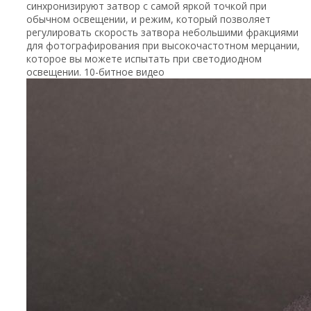
синхронизируют затвор с самой яркой точкой при
обычном освещении, и режим, который позволяет
регулировать скорость затвора небольшими фракциями
для фотографирования при высокочастотном мерцании,
которое вы можете испытать при светодиодном
освещении. 10-битное видео