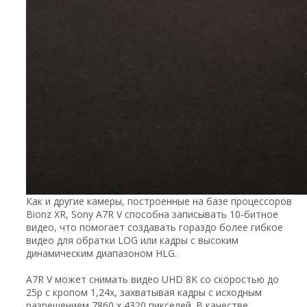
Как и другие камеры, построенные на базе процессоров
Bionz XR, Sony A7R V способна записывать 10-битное
видео, что помогает создавать гораздо более гибкое
видео для обратки LOG или кадры с высоким
динамическим диапазоном HLG.
A7R V может снимать видео UHD 8K со скоростью до
25p с кропом 1,24x, захватывая кадры с исходным
разрешением 7860 x 4320 пикселей. В качестве