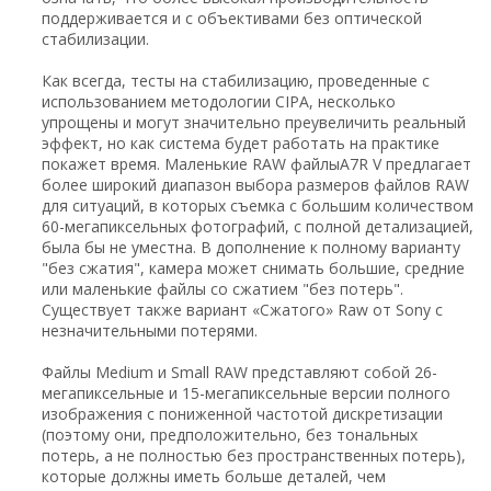
поддерживается и с объективами без оптической
стабилизации.
Как всегда, тесты на стабилизацию, проведенные с
использованием методологии CIPA, несколько
упрощены и могут значительно преувеличить реальный
эффект, но как система будет работать на практике
покажет время. Маленькие RAW файлыA7R V предлагает
более широкий диапазон выбора размеров файлов RAW
для ситуаций, в которых съемка с большим количеством
60-мегапиксельных фотографий, с полной детализацией,
была бы не уместна. В дополнение к полному варианту
"без сжатия", камера может снимать большие, средние
или маленькие файлы со сжатием "без потерь".
Существует также вариант «Сжатого» Raw от Sony с
незначительными потерями.
Файлы Medium и Small RAW представляют собой 26-
мегапиксельные и 15-мегапиксельные версии полного
изображения с пониженной частотой дискретизации
(поэтому они, предположительно, без тональных
потерь, а не полностью без пространственных потерь),
которые должны иметь больше деталей, чем