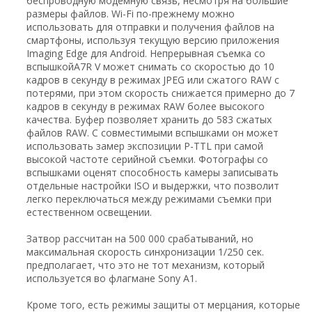
беспроводную модемную связь, несмотря на большие
размеры файлов. Wi-Fi по-прежнему можно
использовать для отправки и получения файлов на
смартфоны, используя текущую версию приложения
Imaging Edge для Android. Непрерывная съемка со
вспышкойA7R V может снимать со скоростью до 10
кадров в секунду в режимах JPEG или сжатого RAW с
потерями, при этом скорость снижается примерно до 7
кадров в секунду в режимах RAW более высокого
качества. Буфер позволяет хранить до 583 сжатых
файлов RAW. С совместимыми вспышками он может
использовать замер экспозиции P-TTL при самой
высокой частоте серийной съемки. Фотографы со
вспышками оценят способность камеры записывать
отдельные настройки ISO и выдержки, что позволит
легко переключаться между режимами съемки при
естественном освещении.
Затвор рассчитан на 500 000 срабатываний, но
максимальная скорость синхронизации 1/250 сек.
предполагает, что это не тот механизм, который
используется во флагмане Sony A1.
Кроме того, есть режимы защиты от мерцания, которые