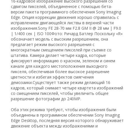
16-кадровое изображение высокого разрешения со
сдвигом пикселей, объединенное с помощью бета-
версии пакета программного обеспечения Sony Imaging
Edge. Опция коррекции движения хорошо справилась с
исправлением двигающейся листвы в верхней части
изображения.Sony FE 28-70 мм F2.8 GM II @ 28 мм | F9.0
| 1/400 сек | ISO 100Фото: Ричард Батлер Поскольку «R»
обозначает модель с высоким разрешением, она
предлагает режим высокого разрешения с
многократным смещением пикселей при съемке со
штатива. Камера делает четыре кадра, которые
фиксируют информацию о красном, зеленом и синем
канале для каждого местоположения выходного
пикселя, обеспечивая более высокое разрешение
цветности и избегая эффектов смягчения
демозаики.Существует также режим делающий 16
кадров, который снимает четыре квартета изображений
со смещением пикселей, чтобы увеличить общее
разрешение фотографии до 240MP.
Оба этих режима требуют, чтобы изображения были
объединены в программном обеспечении Sony Imaging
Edge Desktop, последняя версия которого обнаруживает
движение объекта между изображениями и