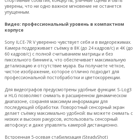
спортивные события, концерты, уличные сцены и быть
уверены, что ни одно важное мгновение не останется
упущенным.
Видео: профессиональный уровень в компактном
корпусе
Sony ILCE‑7R V уверенно чувствует себя и в видеорежимах.
Камера поддерживает съёмку в 8K (до 24 кадров/с) и 4K (до
60 кадров/с) с полной считыванием матрицы и без
пиксельного биннинга, что обеспечивает максимальную
детализацию и отсутствие муара. Вы получаете чёткое,
чистое изображение, которое отлично подходит для
профессиональной постобработки и цветокоррекции.
Для видеографов предусмотрены удобные функции: S‑Log3
и HLG позволяют снимать в расширенном динамическом
диапазоне, сохраняя максимум информации для
последующей обработки. Поворотный сенсорный экран
делает съёмку максимально удобной: вы можете снимать с
низких и высоких ракурсов, использовать сенсорный
автофокус и даже управлять камерой дистанционно.
Встроенная 5‑осевая стабилизация (SteadyShot)