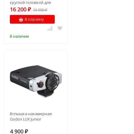
круглой головкой для
Nikon (уценка -помята
16 200
₽
19 900
₽
коробка)
В корзину
В наличии
Вспышка накамерная
Godox LUX Junior
4 900
₽