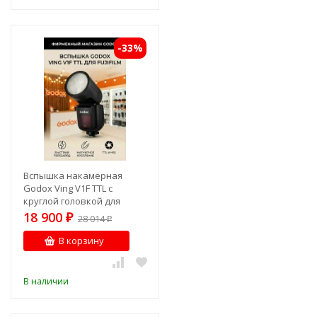
-33%
Вспышка накамерная
Godox Ving V1F TTL с
круглой головкой для
Fujifilm
18 900
₽
28 014
₽
В корзину
В наличии