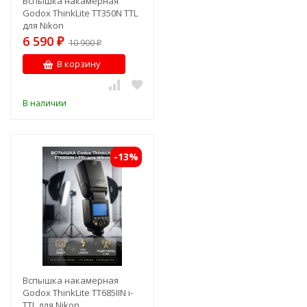
Вспышка накамерная
Godox ThinkLite TT350N TTL
для Nikon
6 590
₽
10 900
₽
В корзину
В наличии
-13%
Вспышка накамерная
Godox ThinkLite TT685IIN i-
TTL для Nikon