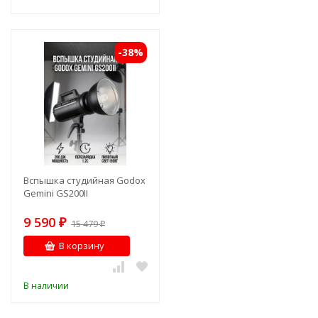
-38%
Вспышка студийная Godox
Gemini GS200II
9 590
₽
15 479
₽
В корзину
В наличии