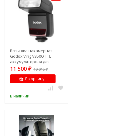
Вспышка накамерная
Godox Ving V350O TTL
аккумуляторная для
Olympus
11 500
₽
19 015
₽
В корзину
В наличии