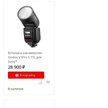
Вспышка накамерная
Godox V1Pro S TTL для
Sony*
28 900
₽
В корзину
В наличии