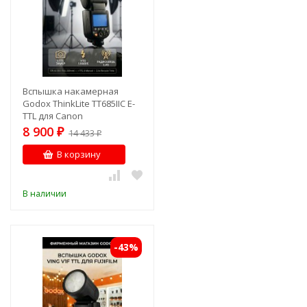
Вспышка накамерная
Godox ThinkLite TT685IIC E-
TTL для Canon
8 900
₽
14 433
₽
В корзину
В наличии
-43%