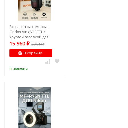
Вспышка накамерная
Godox Ving V1F TTL с
круглой головкой для
Fujifilm 1
15 960
₽
28 014
₽
В корзину
В наличии