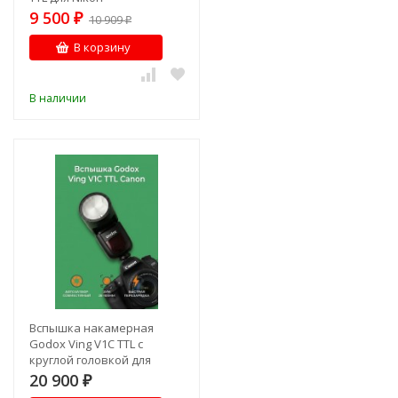
9 500
₽
10 909
₽
В корзину
В наличии
Вспышка накамерная
Godox Ving V1C TTL с
круглой головкой для
Canon
20 900
₽