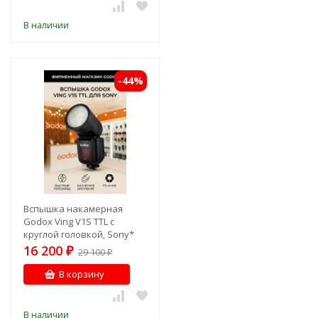
В наличии
-44%
Вспышка накамерная
Godox Ving V1S TTL с
круглой головкой, Sony*
16 200
₽
29 100
₽
В корзину
В наличии