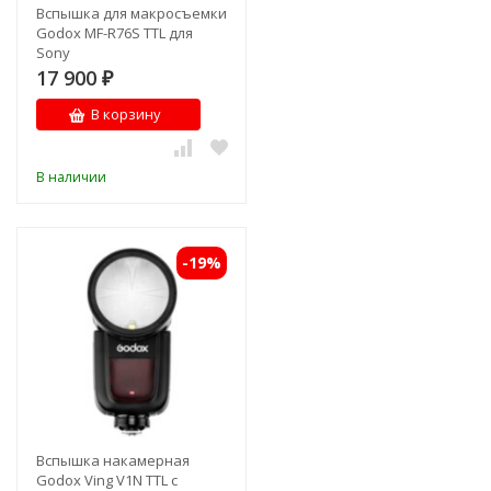
Вспышка для макросъемки
Godox MF-R76S TTL для
Sony
17 900
₽
В корзину
В наличии
-19%
Вспышка накамерная
Godox Ving V1N TTL с