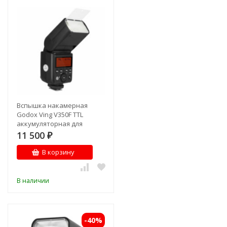
Вспышка накамерная
Godox Ving V350F TTL
аккумуляторная для
Fujifilm
11 500
₽
В корзину
В наличии
-40%